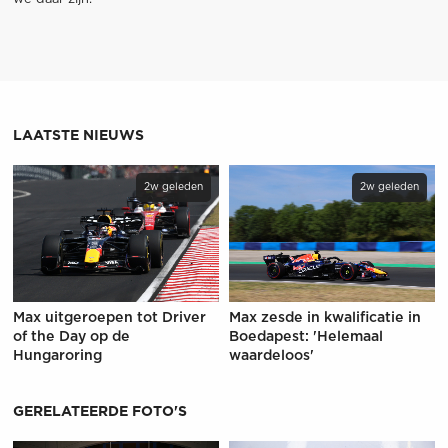
LAATSTE NIEUWS
2w geleden
2w geleden
Max uitgeroepen tot Driver
Max zesde in kwalificatie in
of the Day op de
Boedapest: 'Helemaal
Hungaroring
waardeloos'
GERELATEERDE FOTO'S