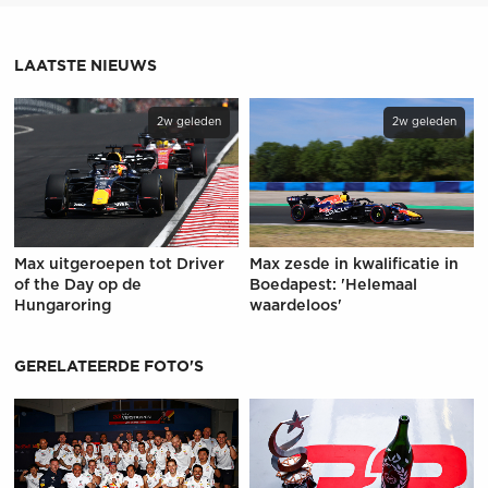
LAATSTE NIEUWS
2w geleden
2w geleden
Max uitgeroepen tot Driver
Max zesde in kwalificatie in
of the Day op de
Boedapest: 'Helemaal
Hungaroring
waardeloos'
GERELATEERDE FOTO'S