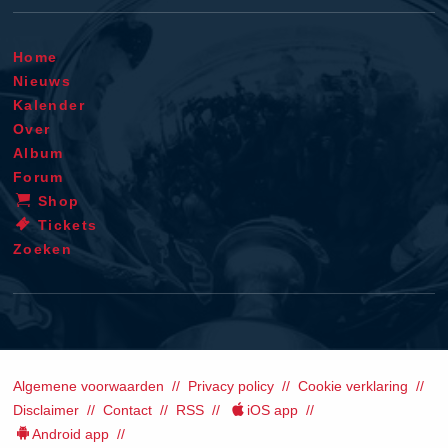
Home
Nieuws
Kalender
Over
Album
Forum
Shop
Tickets
Zoeken
Algemene voorwaarden
Privacy policy
Cookie verklaring
Disclaimer
Contact
RSS
iOS app
Android app