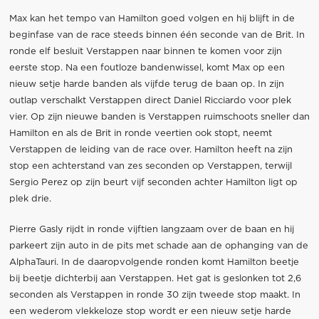
Max kan het tempo van Hamilton goed volgen en hij blijft in de
beginfase van de race steeds binnen één seconde van de Brit. In
ronde elf besluit Verstappen naar binnen te komen voor zijn
eerste stop. Na een foutloze bandenwissel, komt Max op een
nieuw setje harde banden als vijfde terug de baan op. In zijn
outlap verschalkt Verstappen direct Daniel Ricciardo voor plek
vier. Op zijn nieuwe banden is Verstappen ruimschoots sneller dan
Hamilton en als de Brit in ronde veertien ook stopt, neemt
Verstappen de leiding van de race over. Hamilton heeft na zijn
stop een achterstand van zes seconden op Verstappen, terwijl
Sergio Perez op zijn beurt vijf seconden achter Hamilton ligt op
plek drie.
Pierre Gasly rijdt in ronde vijftien langzaam over de baan en hij
parkeert zijn auto in de pits met schade aan de ophanging van de
AlphaTauri. In de daaropvolgende ronden komt Hamilton beetje
bij beetje dichterbij aan Verstappen. Het gat is geslonken tot 2,6
seconden als Verstappen in ronde 30 zijn tweede stop maakt. In
een wederom vlekkeloze stop wordt er een nieuw setje harde