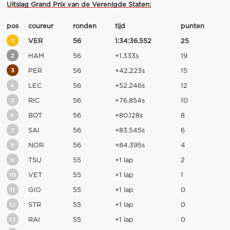
Uitslag Grand Prix van de Verenigde Staten:
pos
coureur
ronden
tijd
punten
1
VER
56
1:34:36.552
25
2
HAM
56
+1.333s
19
3
PER
56
+42.223s
15
4
LEC
56
+52.246s
12
5
RIC
56
+76.854s
10
6
BOT
56
+80.128s
8
7
SAI
56
+83.545s
6
8
NOR
56
+84.395s
4
9
TSU
55
+1 lap
2
10
VET
55
+1 lap
1
11
GIO
55
+1 lap
0
12
STR
55
+1 lap
0
13
RAI
55
+1 lap
0