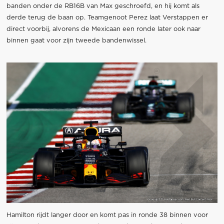
banden onder de RB16B van Max geschroefd, en hij komt als
derde terug de baan op. Teamgenoot Perez laat Verstappen er
direct voorbij, alvorens de Mexicaan een ronde later ook naar
binnen gaat voor zijn tweede bandenwissel.
Hamilton rijdt langer door en komt pas in ronde 38 binnen voor