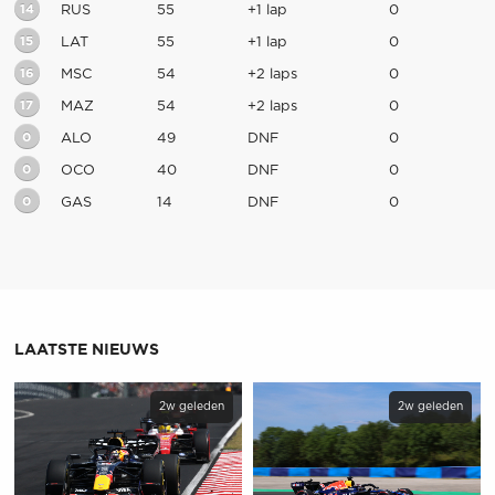
14
RUS
55
+1 lap
0
15
LAT
55
+1 lap
0
16
MSC
54
+2 laps
0
17
MAZ
54
+2 laps
0
0
ALO
49
DNF
0
0
OCO
40
DNF
0
0
GAS
14
DNF
0
LAATSTE NIEUWS
2w geleden
2w geleden