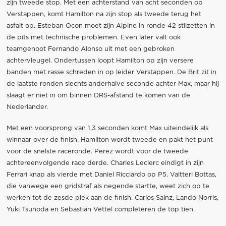
zijn tweede stop. Met een achterstand van acht seconden op
Verstappen, komt Hamilton na zijn stop als tweede terug het
asfalt op. Esteban Ocon moet zijn Alpine in ronde 42 stilzetten in
de pits met technische problemen. Even later valt ook
teamgenoot Fernando Alonso uit met een gebroken
achtervleugel. Ondertussen loopt Hamilton op zijn versere
banden met rasse schreden in op leider Verstappen. De Brit zit in
de laatste ronden slechts anderhalve seconde achter Max, maar hij
slaagt er niet in om binnen DRS-afstand te komen van de
Nederlander.
Met een voorsprong van 1,3 seconden komt Max uiteindelijk als
winnaar over de finish. Hamilton wordt tweede en pakt het punt
voor de snelste raceronde. Perez wordt voor de tweede
achtereenvolgende race derde. Charles Leclerc eindigt in zijn
Ferrari knap als vierde met Daniel Ricciardo op P5. Valtteri Bottas,
die vanwege een gridstraf als negende startte, weet zich op te
werken tot de zesde plek aan de finish. Carlos Sainz, Lando Norris,
Yuki Tsunoda en Sebastian Vettel completeren de top tien.