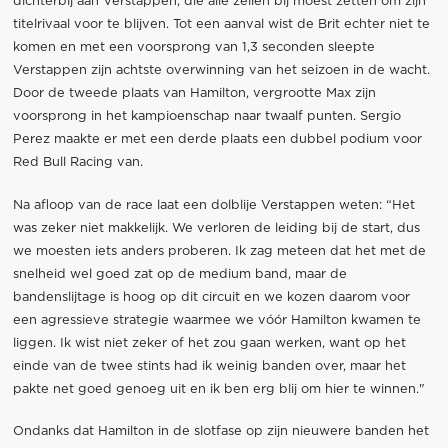
dichterbij aan Verstappen, die alle zeilen bij moest zetten om zijn
titelrivaal voor te blijven. Tot een aanval wist de Brit echter niet te
komen en met een voorsprong van 1,3 seconden sleepte
Verstappen zijn achtste overwinning van het seizoen in de wacht.
Door de tweede plaats van Hamilton, vergrootte Max zijn
voorsprong in het kampioenschap naar twaalf punten. Sergio
Perez maakte er met een derde plaats een dubbel podium voor
Red Bull Racing van.
Na afloop van de race laat een dolblije Verstappen weten: “Het
was zeker niet makkelijk. We verloren de leiding bij de start, dus
we moesten iets anders proberen. Ik zag meteen dat het met de
snelheid wel goed zat op de medium band, maar de
bandenslijtage is hoog op dit circuit en we kozen daarom voor
een agressieve strategie waarmee we vóór Hamilton kwamen te
liggen. Ik wist niet zeker of het zou gaan werken, want op het
einde van de twee stints had ik weinig banden over, maar het
pakte net goed genoeg uit en ik ben erg blij om hier te winnen."
Ondanks dat Hamilton in de slotfase op zijn nieuwere banden het