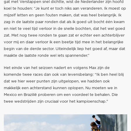
gat met Verstappen snel dichtte, wist de Nederlander zijn hoofd
koel te houden: “Je kunt er toch niks aan veranderen. Ik moest op
mijzelf letten en geen fouten maken, dat was heel belangrijk. Ik
zag in de laatste paar ronden dat als ik goed uit bocht één kwam
en niet te veel tijd verloor in de snelle bochten, dat het wel goed
zat. Met nog twee ronden te gaan zat er echter een achterblijver
voor mij en daar verloor ik een beetje tijd mee in het belangrijke
begin van de derde sector. Uiteindelijk liep het goed af, maar dat
maakte de laatste ronde wel iets spannender.”
Het einde van het seizoen nadert en volgens Max zijn de
komende twee races dan ook van levensbelang: “Ik ben heel blij
dat we hier weer punten zijn uitgelopen, we hadden ook
makkelijk een achterstand kunnen oplopen. Nu moeten we in
Mexico en Brazilië proberen om een voordeel te behalen. Die
twee wedstrijden zijn cruciaal voor het kampioenschap."