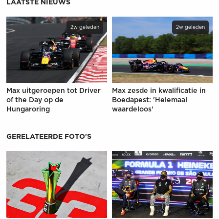
LAATSTE NIEUWS
2w geleden
2w geleden
Max uitgeroepen tot Driver
Max zesde in kwalificatie in
of the Day op de
Boedapest: 'Helemaal
Hungaroring
waardeloos'
GERELATEERDE FOTO'S