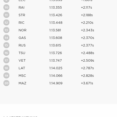
LEC
1:13.099
+1.861s
10
RAI
1:13.355
+2.117s
11
STR
1:13.426
+2.188s
12
RIC
1:13.448
+2.210s
13
NOR
1:13.581
+2.343s
14
GAS
1:13.608
+2.370s
15
RUS
1:13.615
+2.377s
16
TSU
1:13.726
+2.488s
17
VET
1:13.747
+2.509s
18
LAT
1:14.025
+2.787s
19
MSC
1:14.066
+2.828s
20
MAZ
1:14.909
+3.671s