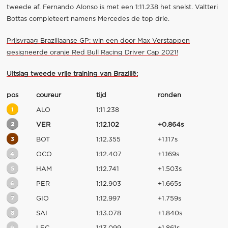
tweede af. Fernando Alonso is met een 1:11.238 het snelst. Valtteri
Bottas completeert namens Mercedes de top drie.
Prijsvraag Braziliaanse GP: win een door Max Verstappen
gesigneerde oranje Red Bull Racing Driver Cap 2021!
Uitslag tweede vrije training van Brazilië:
pos
coureur
tijd
ronden
1
ALO
1:11.238
2
VER
1:12.102
+0.864s
3
BOT
1:12.355
+1.117s
4
OCO
1:12.407
+1.169s
5
HAM
1:12.741
+1.503s
6
PER
1:12.903
+1.665s
7
GIO
1:12.997
+1.759s
8
SAI
1:13.078
+1.840s
9