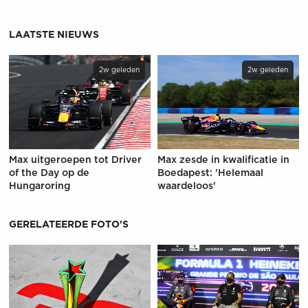
LAATSTE NIEUWS
2w geleden
2w geleden
Max uitgeroepen tot Driver
Max zesde in kwalificatie in
of the Day op de
Boedapest: 'Helemaal
Hungaroring
waardeloos'
GERELATEERDE FOTO'S