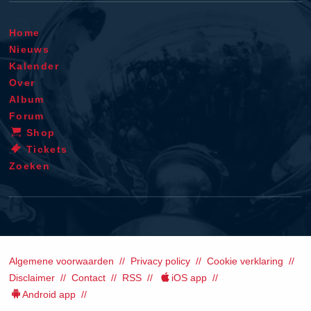
Home
Nieuws
Kalender
Over
Album
Forum
Shop
Tickets
Zoeken
Algemene voorwaarden
Privacy policy
Cookie verklaring
Disclaimer
Contact
RSS
iOS app
Android app