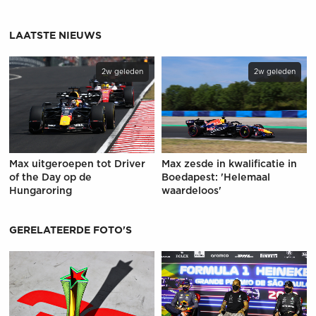
LAATSTE NIEUWS
2w geleden
2w geleden
Max uitgeroepen tot Driver
Max zesde in kwalificatie in
of the Day op de
Boedapest: 'Helemaal
Hungaroring
waardeloos'
GERELATEERDE FOTO'S