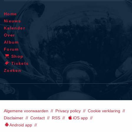
Home
Nieuws
Kalender
Over
Album
Forum
Shop
Tickets
Zoeken
Algemene voorwaarden
Privacy policy
Cookie verklaring
Disclaimer
Contact
RSS
iOS app
Android app