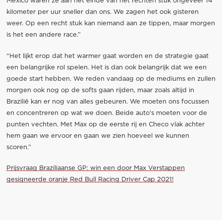
Mexico waren ze aan het einde van het rechten stuk ongeveer 14
kilometer per uur sneller dan ons. We zagen het ook gisteren
weer. Op een recht stuk kan niemand aan ze tippen, maar morgen
is het een andere race.”
“Het lijkt erop dat het warmer gaat worden en de strategie gaat
een belangrijke rol spelen. Het is dan ook belangrijk dat we een
goede start hebben. We reden vandaag op de mediums en zullen
morgen ook nog op de softs gaan rijden, maar zoals altijd in
Brazilië kan er nog van alles gebeuren. We moeten ons focussen
en concentreren op wat we doen. Beide auto’s moeten voor de
punten vechten. Met Max op de eerste rij en Checo vlak achter
hem gaan we ervoor en gaan we zien hoeveel we kunnen
scoren.”
Prijsvraag Braziliaanse GP: win een door Max Verstappen
gesigneerde oranje Red Bull Racing Driver Cap 2021!