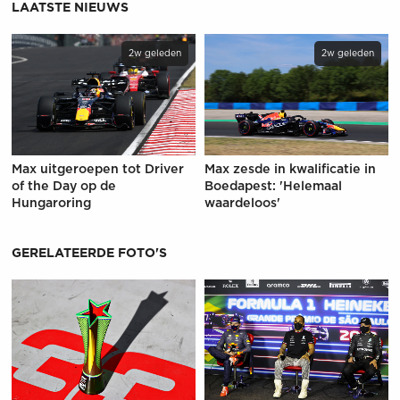
LAATSTE NIEUWS
2w geleden
2w geleden
Max uitgeroepen tot Driver
Max zesde in kwalificatie in
of the Day op de
Boedapest: 'Helemaal
Hungaroring
waardeloos'
GERELATEERDE FOTO'S