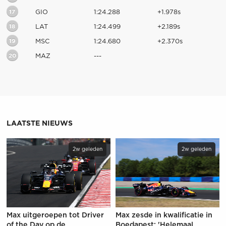
17
GIO
1:24.288
+1.978s
18
LAT
1:24.499
+2.189s
19
MSC
1:24.680
+2.370s
20
MAZ
---
LAATSTE NIEUWS
2w geleden
2w geleden
Max uitgeroepen tot Driver
Max zesde in kwalificatie in
of the Day op de
Boedapest: 'Helemaal