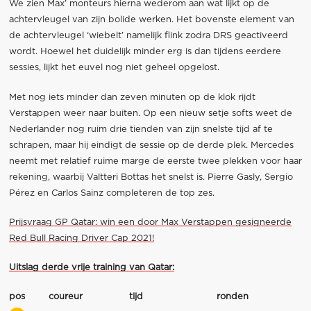
We zien Max’ monteurs hierna wederom aan wat lijkt op de
achtervleugel van zijn bolide werken. Het bovenste element van
de achtervleugel ‘wiebelt’ namelijk flink zodra DRS geactiveerd
wordt. Hoewel het duidelijk minder erg is dan tijdens eerdere
sessies, lijkt het euvel nog niet geheel opgelost.
Met nog iets minder dan zeven minuten op de klok rijdt
Verstappen weer naar buiten. Op een nieuw setje softs weet de
Nederlander nog ruim drie tienden van zijn snelste tijd af te
schrapen, maar hij eindigt de sessie op de derde plek. Mercedes
neemt met relatief ruime marge de eerste twee plekken voor haar
rekening, waarbij Valtteri Bottas het snelst is. Pierre Gasly, Sergio
Pérez en Carlos Sainz completeren de top zes.
Prijsvraag GP Qatar: win een door Max Verstappen gesigneerde
Red Bull Racing Driver Cap 2021!
Uitslag derde vrije training van Qatar:
pos
coureur
tijd
ronden