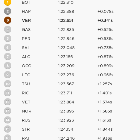
1
BOT
1:22.310
2
HAM
1:22.388
+0.078s
3
VER
1:22.651
+0.341s
4
GAS
1:22.835
+0.525s
5
PER
1:22.846
+0.536s
6
SAI
1:23.048
+0.738s
7
ALO
1:23.186
+0.876s
8
OCO
1:23.209
+0.899s
9
LEC
1:23.276
+0.966s
10
TSU
1:23.567
+1.257s
11
RIC
1:23.711
+1.401s
12
VET
1:23.884
+1.574s
13
NOR
1:23.895
+1.585s
14
RUS
1:23.923
+1.613s
15
STR
1:24.154
+1.844s
16
RAI
1:24.246
+1.936s