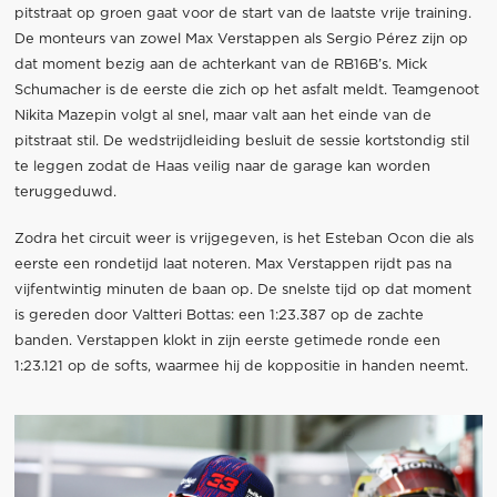
pitstraat op groen gaat voor de start van de laatste vrije training.
De monteurs van zowel Max Verstappen als Sergio Pérez zijn op
dat moment bezig aan de achterkant van de RB16B’s. Mick
Schumacher is de eerste die zich op het asfalt meldt. Teamgenoot
Nikita Mazepin volgt al snel, maar valt aan het einde van de
pitstraat stil. De wedstrijdleiding besluit de sessie kortstondig stil
te leggen zodat de Haas veilig naar de garage kan worden
teruggeduwd.
Zodra het circuit weer is vrijgegeven, is het Esteban Ocon die als
eerste een rondetijd laat noteren. Max Verstappen rijdt pas na
vijfentwintig minuten de baan op. De snelste tijd op dat moment
is gereden door Valtteri Bottas: een 1:23.387 op de zachte
banden. Verstappen klokt in zijn eerste getimede ronde een
1:23.121 op de softs, waarmee hij de koppositie in handen neemt.