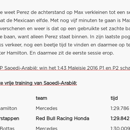
ase weet Perez de achterstand op Max verkleinen tot een 
at de Mexicaan elfde. Met nog vijf minuten te gaan is M
verschenen en weer is dat op een gebruikte set zachte b
e baan, want alleen Perez staat binnen. In zijn laatste p
s verkeer, nog een beetje tijd te vinden en daarmee op t
er Hamilton. En daarmee zit de eerste sessie erop.
P Saoedi-Arabië: win het 1:43 Maleisie 2016 P1 en P2 sch
te vrije training van Saoedi-Arabië:
team
tijd
amilton
Mercedes
1:29.786
rstappen
Red Bull Racing Honda
1:29.842
 Bottas
Mercedes
1:30.009