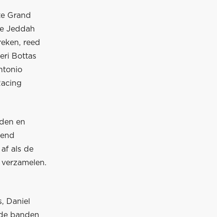
ste Grand
ge Jeddah
reken, reed
eri Bottas
ntonio
Racing
aden en
kend
 af als de
e verzamelen.
s, Daniel
arde banden