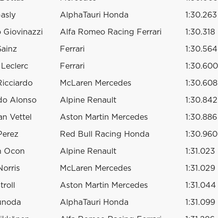
Gasly
AlphaTauri Honda
1:30.263
 Giovinazzi
Alfa Romeo Racing Ferrari
1:30.318
Sainz
Ferrari
1:30.564
 Leclerc
Ferrari
1:30.600
Ricciardo
McLaren Mercedes
1:30.608
do Alonso
Alpine Renault
1:30.842
an Vettel
Aston Martin Mercedes
1:30.886
Perez
Red Bull Racing Honda
1:30.960
n Ocon
Alpine Renault
1:31.023
orris
McLaren Mercedes
1:31.029
troll
Aston Martin Mercedes
1:31.044
unoda
AlphaTauri Honda
1:31.099