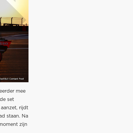
 eerder mee
 de set
anzet, rijdt
had staan. Na
 moment zijn