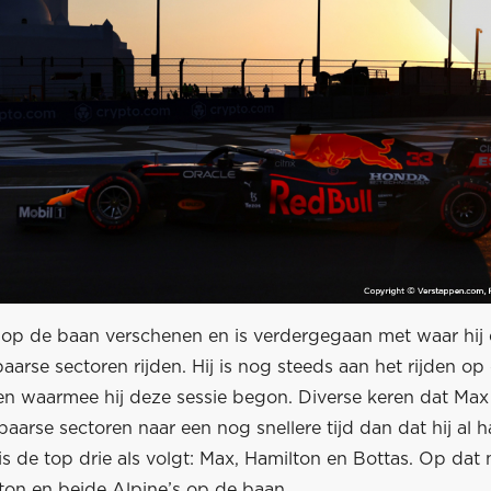
 op de baan verschenen en is verdergegaan met waar hij
aarse sectoren rijden. Hij is nog steeds aan het rijden op
n waarmee hij deze sessie begon. Diverse keren dat Max a
 paarse sectoren naar een nog snellere tijd dan dat hij al 
s de top drie als volgt: Max, Hamilton en Bottas. Op dat
ton en beide Alpine’s op de baan.