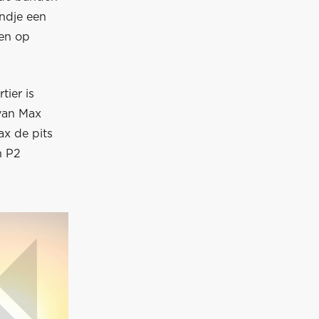
ondje een
den op
ier is
 van Max
ax de pits
n P2