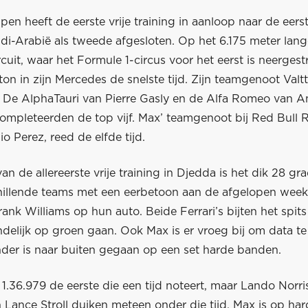
en heeft de eerste vrije training in aanloop naar de eer
udi-Arabië als tweede afgesloten. Op het 6.175 meter lan
cuit, waar het Formule 1-circus voor het eerst is neergest
on in zijn Mercedes de snelste tijd. Zijn teamgenoot Valtt
 De AlphaTauri van Pierre Gasly en de Alfa Romeo van A
completeerden de top vijf. Max’ teamgenoot bij Red Bull 
o Perez, reed de elfde tijd.
 van de allereerste vrije training in Djedda is het dik 28 gr
chillende teams met een eerbetoon aan de afgelopen wee
ank Williams op hun auto. Beide Ferrari’s bijten het spits
indelijk op groen gaan. Ook Max is er vroeg bij om data t
der is naar buiten gegaan op een set harde banden.
 1.36.979 de eerste die een tijd noteert, maar Lando Norri
n Lance Stroll duiken meteen onder die tijd. Max is op h