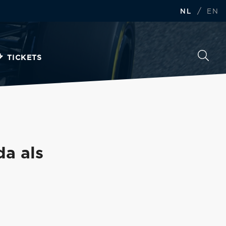
/
NL
EN
TICKETS
a als