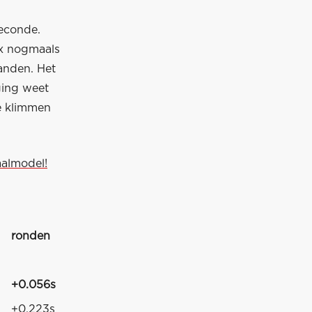
seconde.
ax nogmaals
anden. Het
oging weet
e klimmen
aalmodel!
ronden
+0.056s
+0.223s