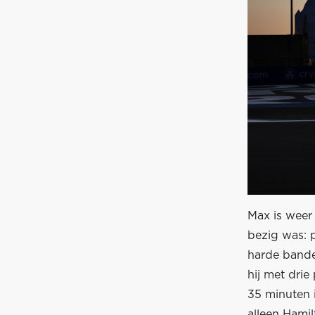
Max is weer
bezig was: p
harde bande
hij met drie
35 minuten i
alleen Hamil