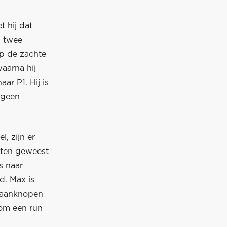
 hij dat
s twee
op de zachte
waarna hij
ar P1. Hij is
 geen
l, zijn er
nten geweest
s naar
d. Max is
t aanknopen
rom een run