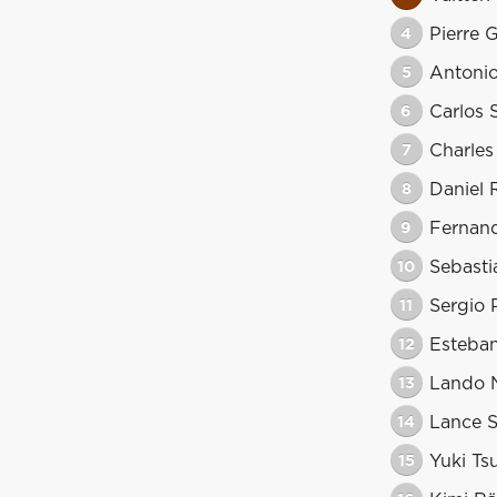
4
Pierre 
5
Antonio
6
Carlos 
7
Charles
8
Daniel 
9
Fernan
10
Sebasti
11
Sergio 
12
Esteba
13
Lando N
14
Lance S
15
Yuki Ts