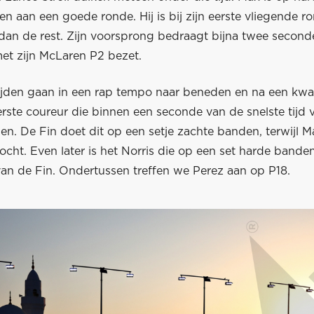
 aan een goede ronde. Hij is bij zijn eerste vliegende r
r dan de rest. Zijn voorsprong bedraagt bijna twee secon
met zijn McLaren P2 bezet.
ijden gaan in een rap tempo naar beneden en na een kwart
erste coureur die binnen een seconde van de snelste tijd
n. De Fin doet dit op een setje zachte banden, terwijl M
cht. Even later is het Norris die op een set harde bande
an de Fin. Ondertussen treffen we Perez aan op P18.