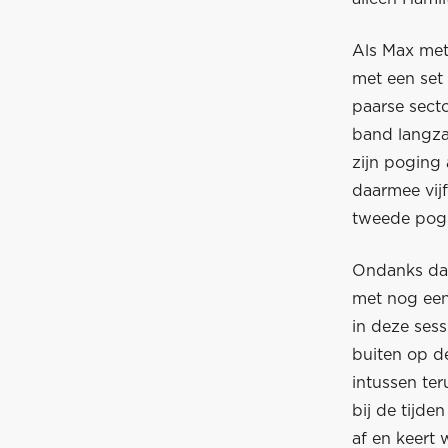
Als Max met
met een set
paarse secto
band langzam
zijn poging 
daarmee vij
tweede pogin
Ondanks dat 
met nog een
in deze ses
buiten op de
intussen ter
bij de tijd
af en keert 