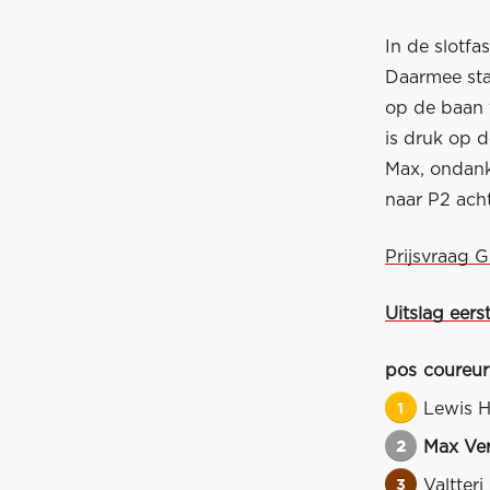
In de slotf
Daarmee sta
op de baan 
is druk op d
Max, ondank
naar P2 acht
Prijsvraag G
Uitslag eers
pos
coureur
1
Lewis H
2
Max Ve
3
Valtteri