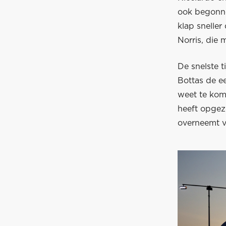
ook begonnen
klap snelle
Norris, die 
De snelste t
Bottas de e
weet te kome
heeft opgezo
overneemt v