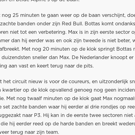
 nog 25 minuten te gaan weer op de baan verschijnt, doet
 zachte banden onder zijn Red Bull. Bottas komt ondank
ren niet tot een verbetering. Max is in zijn eerste sector 
er dan hij eerder was en ook zijn tweede is niet beter, 
afbreekt. Met nog 20 minuten op de klok springt Bottas na
f duizendsten sneller dan Max. De Nederlander knoopt er
g aan vast en keert terug naar de pits.
het circuit nieuw is voor de coureurs, en uitzonderlijk sne
 kwartier op de klok opvallend genoeg nog geen incide
sie. Met nog twaalf minuten op de klok gaat Max nogmaal
 set zachte banden waar hij eerder al drie rondjes op ree
uggezakt naar P3. Hij kan in de eerste twee sectoren nie
en die hij eerder reed op de harde banden en breekt wede
weer terug naar zijn team.