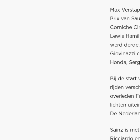
Max Verstapp
Prix van Sa
Corniche Cir
Lewis Hamilt
werd derde.
Giovinazzi 
Honda, Sergi
Bij de start
rijden vers
overleden Fr
lichten uite
De Nederlan
Sainz is met
Ricciardo e