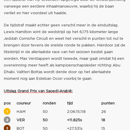
vanwege een eerdere inhaalmanoeuvre, waarbij hij de baan
verliet en hier voordeel uit haalde.
De tijdstraf maakt echter geen verschil meer in de einduitslag.
Lewis Hamilton wint de wedstrijd op het 6,175 kilometer lange
Jeddah Corniche Circuit en weet het verschil in punten tot nul te
brengen door tevens de snelste ronde te pakken. Hierdoor zal de
titelstrijd in de allerlaatste race van het seizoen beslist gaan
worden. Max Verstappen wordt tweede, maar gaat omdat hij een
overwinning meer heeft als kampioenschapsleider richting Abu
Dhabi. Valtteri Bottas wordt derde door op het allerlaatste
moment nog aan Esteban Ocon voorbij te gaan.
Uitslag Grand Prix van Saoedi-Arabië:
pos
coureur
ronden
tijd
punten
1
HAM
50
2:06:15.118
26
2
VER
50
+11.825s
18
3
BOT
50
+27.531s
15