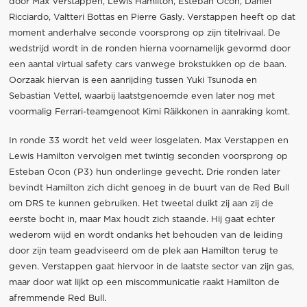
door Max Verstappen, Lewis Hamilton, Esteban Ocon, Daniel
Ricciardo, Valtteri Bottas en Pierre Gasly. Verstappen heeft op dat
moment anderhalve seconde voorsprong op zijn titelrivaal. De
wedstrijd wordt in de ronden hierna voornamelijk gevormd door
een aantal virtual safety cars vanwege brokstukken op de baan.
Oorzaak hiervan is een aanrijding tussen Yuki Tsunoda en
Sebastian Vettel, waarbij laatstgenoemde even later nog met
voormalig Ferrari-teamgenoot Kimi Räikkonen in aanraking komt.
In ronde 33 wordt het veld weer losgelaten. Max Verstappen en
Lewis Hamilton vervolgen met twintig seconden voorsprong op
Esteban Ocon (P3) hun onderlinge gevecht. Drie ronden later
bevindt Hamilton zich dicht genoeg in de buurt van de Red Bull
om DRS te kunnen gebruiken. Het tweetal duikt zij aan zij de
eerste bocht in, maar Max houdt zich staande. Hij gaat echter
wederom wijd en wordt ondanks het behouden van de leiding
door zijn team geadviseerd om de plek aan Hamilton terug te
geven. Verstappen gaat hiervoor in de laatste sector van zijn gas,
maar door wat lijkt op een miscommunicatie raakt Hamilton de
afremmende Red Bull.