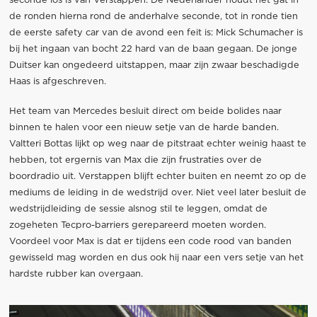
seconde los is van Verstappen. De Nederlander houdt het gat in
de ronden hierna rond de anderhalve seconde, tot in ronde tien
de eerste safety car van de avond een feit is: Mick Schumacher is
bij het ingaan van bocht 22 hard van de baan gegaan. De jonge
Duitser kan ongedeerd uitstappen, maar zijn zwaar beschadigde
Haas is afgeschreven.
Het team van Mercedes besluit direct om beide bolides naar
binnen te halen voor een nieuw setje van de harde banden.
Valtteri Bottas lijkt op weg naar de pitstraat echter weinig haast te
hebben, tot ergernis van Max die zijn frustraties over de
boordradio uit. Verstappen blijft echter buiten en neemt zo op de
mediums de leiding in de wedstrijd over. Niet veel later besluit de
wedstrijdleiding de sessie alsnog stil te leggen, omdat de
zogeheten Tecpro-barriers gerepareerd moeten worden.
Voordeel voor Max is dat er tijdens een code rood van banden
gewisseld mag worden en dus ook hij naar een vers setje van het
hardste rubber kan overgaan.