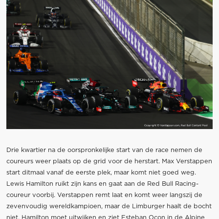
Drie kwartier na de oorspronkelijke start van de race nemen de
coureurs weer plaats op de grid voor de herstart. Max Verstappen
start ditmaal vanaf de eerste plek, maar komt niet goed weg.
Lewis Hamilton ruikt zijn kans en gaat aan de Red Bull Racing-
coureur voorbij. Verstappen remt laat en komt weer langszij de
zevenvoudig wereldkampioen, maar de Limburger haalt de bocht
niet. Hamilton moet uitwijken en ziet Esteban Ocon in de Alpine