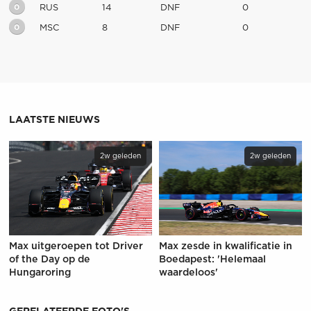
0
RUS
14
DNF
0
0
MSC
8
DNF
0
LAATSTE NIEUWS
2w geleden
2w geleden
Max uitgeroepen tot Driver
Max zesde in kwalificatie in
of the Day op de
Boedapest: 'Helemaal
Hungaroring
waardeloos'