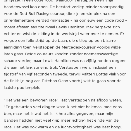
omgezet in een code rood, waardoor Verstappen een vrije
bandenwissel kon doen. De herstart verliep minder voorspoedig
voor de Red Bull Racing-coureur, die zijn eerste plek na een
onreglementaire verdedigingsactie – na opnieuw een code rood –
moest afstaan aan titelrivaal Lewis Hamilton. Max herpakte zich
echter en wist de leiding in de wedstrijd weer over te nemen. Er
volgde een felle strijd op de baan, die uitliep op een bizarre
aanrijding toen Verstappen de Mercedes-coureur voorbij wilde
laten gaan. Beide coureurs konden zonder noemenswaardige
schade verder, maar Lewis Hamilton was na vijftig ronden degene
die aan het langste eind trok. Verstappen werd inclusief een
tijdstraf van vijf seconden tweede, terwijl Valtteri Bottas vlak voor
de finishlijn nog aan Esteban Ocon voorbij wist te gaan voor de
laatste podiumplek.
“Het was een bewogen race”, laat Verstappen na afloop weten.
“Er gebeurden veel dingen waar ik het niet helemaal mee eens
ben, maar het is wat het is. Ik heb alles gegeven, maar mijn
banden hadden niet veel grip meer richting het einde van de
race. Het was ook warm en de luchtvochtigheid was best hoog,