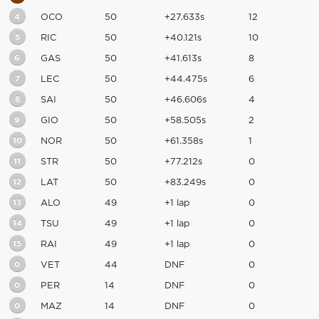
4
OCO
50
+27.633s
12
5
RIC
50
+40.121s
10
6
GAS
50
+41.613s
8
7
LEC
50
+44.475s
6
8
SAI
50
+46.606s
4
9
GIO
50
+58.505s
2
10
NOR
50
+61.358s
1
11
STR
50
+77.212s
0
12
LAT
50
+83.249s
0
13
ALO
49
+1 lap
0
14
TSU
49
+1 lap
0
15
RAI
49
+1 lap
0
0
VET
44
DNF
0
0
PER
14
DNF
0
0
MAZ
14
DNF
0