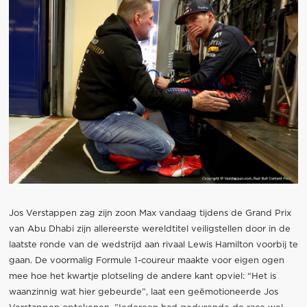
Jos Verstappen zag zijn zoon Max vandaag tijdens de Grand Prix
van Abu Dhabi zijn allereerste wereldtitel veiligstellen door in de
laatste ronde van de wedstrijd aan rivaal Lewis Hamilton voorbij te
gaan. De voormalig Formule 1-coureur maakte voor eigen ogen
mee hoe het kwartje plotseling de andere kant opviel: “Het is
waanzinnig wat hier gebeurde”, laat een geëmotioneerde Jos