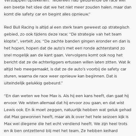
Verstappen optekenen. ”Iedereen had gedurende de race wel
een beetje het idee dat we het niet meer zouden halen, maar dan
komt die safety car en begint alles opnieuw.”
Red Bull Racing is altijd al een sterk team geweest op strategisch
gebied, zo ook tijdens deze race: “De strategie van het team
klopte”, vertelt Jos. “De zachte banden gingen eronder en dan is
het hopen, hopen dat de auto’s met een ronde achterstand zo
snel mogelijk aan de kant gaan. Vervolgens komt ook nog het
bericht dat ze de achterliggers ertussen willen laten zitten. Wat ik
altijd heb meegemaakt, is dat ze de auto’s voorbij de safety car
sturen, waarna de race weer opnieuw kan beginnen. Dat is
uiteindelijk gelukkig gebeurd.”
“En dan weten we hoe Max is. Als hij een kans heeft, dan gaat hij
ervoor. We wisten allemaal dat hij ervoor zou gaan, en dat wist
Lewis ook. En ik moet zeggen, natuurlijk hebben wat geluk gehad
dat Max gewonnen heeft, maar als ik over het hele seizoen kijk is
Max wel diegene die het echt verdiend heeft. We zijn heel trots
en ik ben ontzettend blij met het team. Ze hebben keihard