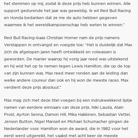
het stemmen op mij, zodat ik deze prijs heb kunnen winnen. Alle
support gedurende het jaar was geweldig. Ik wil Red Bull Racing
en Honda bedanken dat ze me de auto hebben gegeven
waarmee ik het wereldkampioenschap heb weten te winnen.”
Red Bull Racing-baas Christian Horner nam de prijs namens
Verstappen in ontvangst en voegde toe: “Het is duidelijk dat Max
zich de afgelopen jaren heeft ontwikkeld en volwassen is
geworden. De manier waarop hij vorig jaar reed was uitstekend
en hij wist het op te nemen tegen Lewis Hamilton, die op de top
van zijn kunnen was. Max reed meer ronden aan de leiding dan
welke andere coureur dan ook en hij won de meeste races. Max
verdient deze prijs absoluut.”
Max mag zich met deze titel voegen bij een indrukwekkend lijstje
namen van eerdere winnaars van deze prijs. Niki Lauda, Alain
Prost, Ayrton Senna, Damon Hill, Mika Hakkinen, Sebastian Vettel,
Jenson Button, Nigel Mansell en Michael Schumacher gingen de
Nederlander voor. Hamilton won de award, die in 1982 voor het
eerst werd uitgereikt, het vaakst met acht keer de meeste