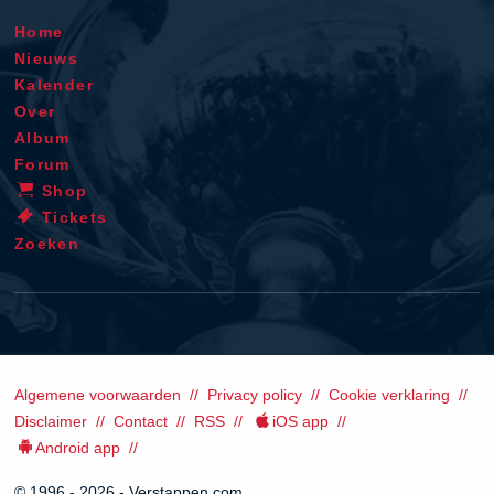
Home
Nieuws
Kalender
Over
Album
Forum
Shop
Tickets
Zoeken
Algemene voorwaarden
Privacy policy
Cookie verklaring
Disclaimer
Contact
RSS
iOS app
Android app
© 1996 - 2026 - Verstappen.com