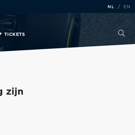
/
NL
EN
TICKETS
 zijn