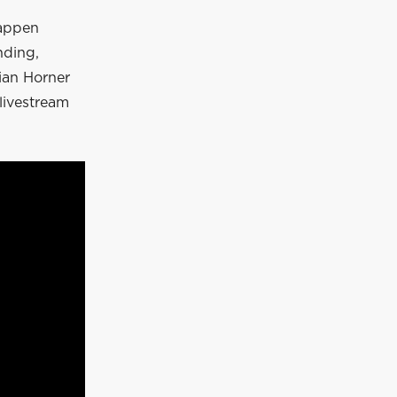
tappen
nding,
ian Horner
livestream