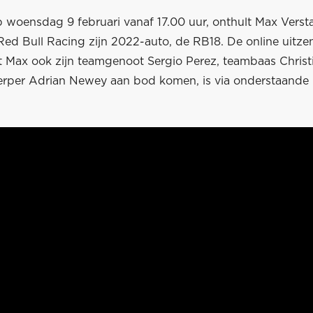
 woensdag 9 februari vanaf 17.00 uur, onthult Max Vers
ed Bull Racing zijn 2022-auto, de RB18. De online uitze
t Max ook zijn teamgenoot Sergio Perez, teambaas Christ
rper Adrian Newey aan bod komen, is via onderstaande 