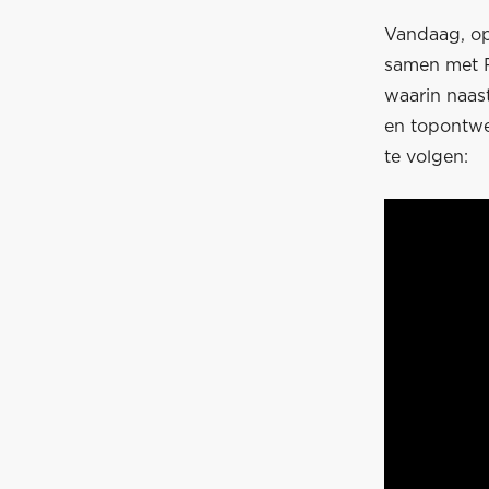
Vandaag, op
samen met R
waarin naas
en topontwe
te volgen: