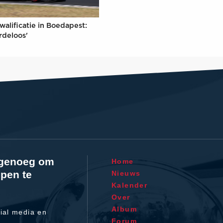
walificatie in Boedapest:
rdeloos'
l genoeg om
Home
pen te
Nieuws
Kalender
Over
Album
ial media en
Forum