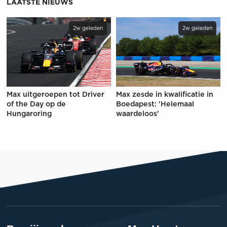
LAATSTE NIEUWS
2w geleden
2w geleden
Max uitgeroepen tot Driver
Max zesde in kwalificatie in
of the Day op de
Boedapest: 'Helemaal
Hungaroring
waardeloos'