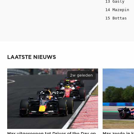
13 Gasly    
14 Mazepin  
15 Bottas   
LAATSTE NIEUWS
2w geleden
Max uitgeroepen tot Driver of the Day op
Max zesde in k