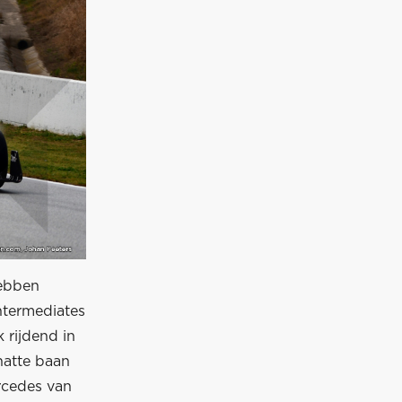
hebben
ntermediates
 rijdend in
natte baan
rcedes van