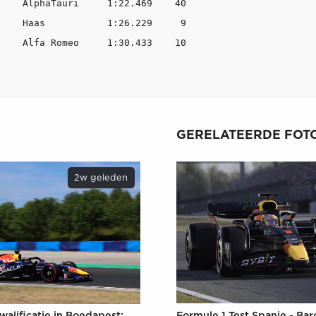
    AlphaTauri     1:22.469    40

    Haas           1:26.229     9

    Alfa Romeo     1:30.433    10
GERELATEERDE FOTO
2w geleden
Formule 1 Test Spanje - Bar
walificatie in Boedapest: