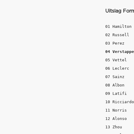
Uitslag Form
01 Hamilton 
02 Russell  
04 Verstappe
05 Vettel   
06 Leclerc  
07 Sainz    
08 Albon    
09 Latifi   
10 Ricciardo
11 Norris   
12 Alonso   
13 Zhou     