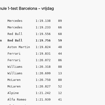
ule 1-test Barcelona – vrijdag
    Mercedes       1:19.138    89

    Mercedes       1:19.233    66

n   Red Bull       1:19.756    59
    Aston Martin   1:19.824    48

    Ferrari        1:19.831    44

    Ferrari        1:20.072    86

    Williams       1:20.318    88

    Williams       1:20.699    13

    McLaren        1:20.750    80

    McLaren        1:20.827    52

    Alpine         1:21.242    12

    Alfa Romeo     1:21.939    41
