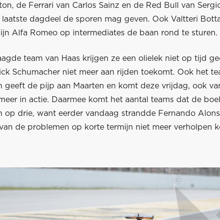
on, de Ferrari van Carlos Sainz en de Red Bull van Sergi
 laatste dagdeel de sporen mag geven. Ook Valtteri Bott
ijn Alfa Romeo op intermediates de baan rond te sturen.
aagde team van Haas krijgen ze een olielek niet op tijd ge
ck Schumacher niet meer aan rijden toekomt. Ook het t
n geeft de pijp aan Maarten en komt deze vrijdag, ook v
t meer in actie. Daarmee komt het aantal teams dat de boel
 op drie, want eerder vandaag strandde Fernando Alonso
van de problemen op korte termijn niet meer verholpen 