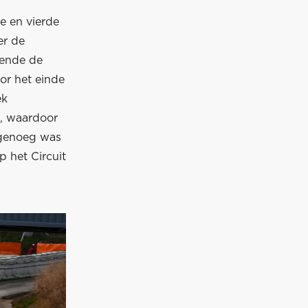
e en vierde
er de
rende de
or het einde
ek
3, waardoor
 genoeg was
 het Circuit