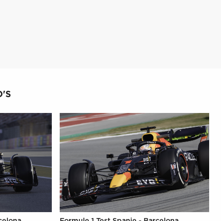
'S
celona
Formule 1 Test Spanje - Barcelona