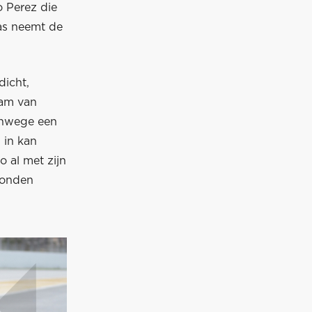
o Perez die
as neemt de
dicht,
eam van
anwege een
 in kan
 al met zijn
konden