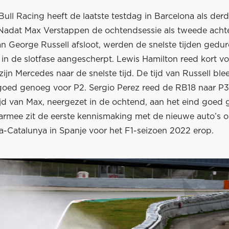
ull Racing heeft de laatste testdag in Barcelona als derd
 Nadat Max Verstappen de ochtendsessie als tweede acht
n George Russell afsloot, werden de snelste tijden gedu
in de slotfase aangescherpt. Lewis Hamilton reed kort vo
ijn Mercedes naar de snelste tijd. De tijd van Russell ble
k goed genoeg voor P2. Sergio Perez reed de RB18 naar P
tijd van Max, neergezet in de ochtend, aan het eind goed
armee zit de eerste kennismaking met de nieuwe auto’s op
a-Catalunya in Spanje voor het F1-seizoen 2022 erop.