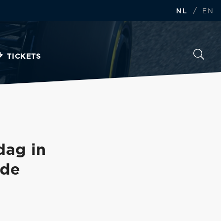
/
NL
EN
TICKETS
dag in
rde