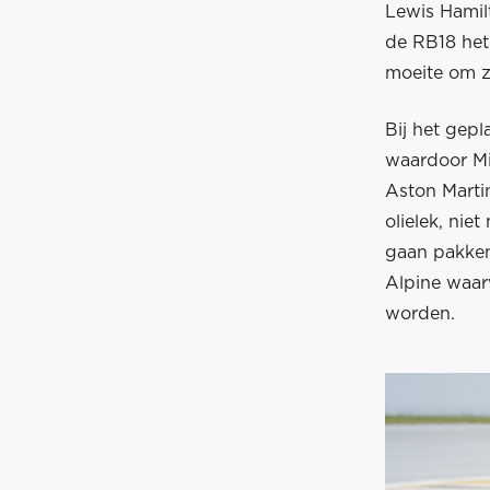
Lewis Hamilt
de RB18 het
moeite om z
Bij het gepl
waardoor Mi
Aston Marti
olielek, nie
gaan pakken
Alpine waar
worden.