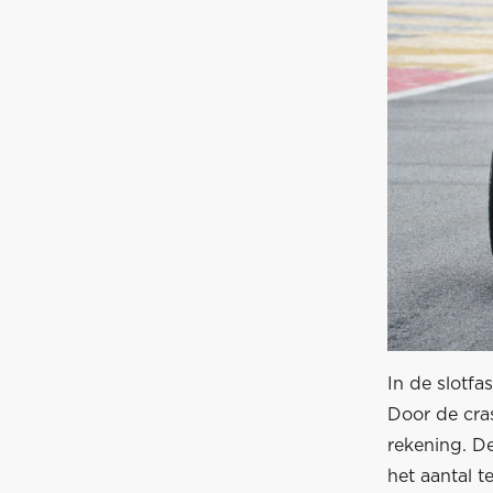
In de slotfa
Door de cra
rekening. D
het aantal t