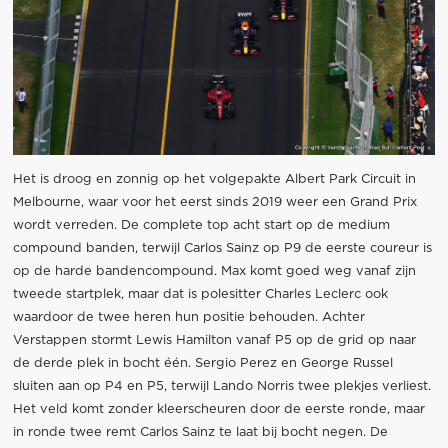
Het is droog en zonnig op het volgepakte Albert Park Circuit in
Melbourne, waar voor het eerst sinds 2019 weer een Grand Prix
wordt verreden. De complete top acht start op de medium
compound banden, terwijl Carlos Sainz op P9 de eerste coureur is
op de harde bandencompound. Max komt goed weg vanaf zijn
tweede startplek, maar dat is polesitter Charles Leclerc ook
waardoor de twee heren hun positie behouden. Achter
Verstappen stormt Lewis Hamilton vanaf P5 op de grid op naar
de derde plek in bocht één. Sergio Perez en George Russel
sluiten aan op P4 en P5, terwijl Lando Norris twee plekjes verliest.
Het veld komt zonder kleerscheuren door de eerste ronde, maar
in ronde twee remt Carlos Sainz te laat bij bocht negen. De