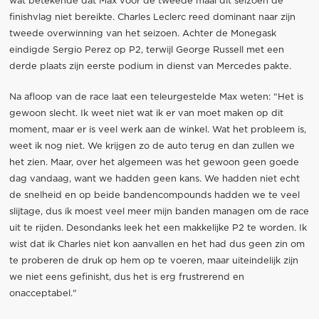
wat betekende dat Max voor de tweede maal dit seizoen de
finishvlag niet bereikte. Charles Leclerc reed dominant naar zijn
tweede overwinning van het seizoen. Achter de Monegask
eindigde Sergio Perez op P2, terwijl George Russell met een
derde plaats zijn eerste podium in dienst van Mercedes pakte.
Na afloop van de race laat een teleurgestelde Max weten: “Het is
gewoon slecht. Ik weet niet wat ik er van moet maken op dit
moment, maar er is veel werk aan de winkel. Wat het probleem is,
weet ik nog niet. We krijgen zo de auto terug en dan zullen we
het zien. Maar, over het algemeen was het gewoon geen goede
dag vandaag, want we hadden geen kans. We hadden niet echt
de snelheid en op beide bandencompounds hadden we te veel
slijtage, dus ik moest veel meer mijn banden managen om de race
uit te rijden. Desondanks leek het een makkelijke P2 te worden. Ik
wist dat ik Charles niet kon aanvallen en het had dus geen zin om
te proberen de druk op hem op te voeren, maar uiteindelijk zijn
we niet eens gefinisht, dus het is erg frustrerend en
onacceptabel."