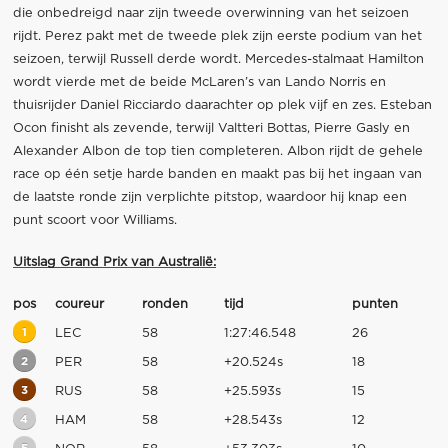
die onbedreigd naar zijn tweede overwinning van het seizoen
rijdt. Perez pakt met de tweede plek zijn eerste podium van het
seizoen, terwijl Russell derde wordt. Mercedes-stalmaat Hamilton
wordt vierde met de beide McLaren’s van Lando Norris en
thuisrijder Daniel Ricciardo daarachter op plek vijf en zes. Esteban
Ocon finisht als zevende, terwijl Valtteri Bottas, Pierre Gasly en
Alexander Albon de top tien completeren. Albon rijdt de gehele
race op één setje harde banden en maakt pas bij het ingaan van
de laatste ronde zijn verplichte pitstop, waardoor hij knap een
punt scoort voor Williams.
Uitslag Grand Prix van Australië:
pos
coureur
ronden
tijd
punten
1
LEC
58
1:27:46.548
26
2
PER
58
+20.524s
18
3
RUS
58
+25.593s
15
4
HAM
58
+28.543s
12