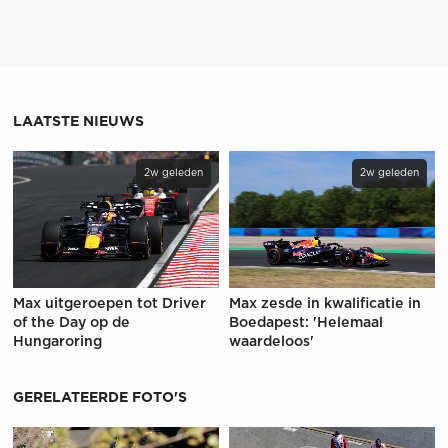
LAATSTE NIEUWS
2w geleden
2w geleden
Max uitgeroepen tot Driver
Max zesde in kwalificatie in
of the Day op de
Boedapest: 'Helemaal
Hungaroring
waardeloos'
GERELATEERDE FOTO'S