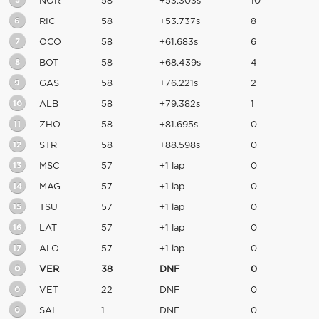
5
NOR
58
+53.303s
10
6
RIC
58
+53.737s
8
7
OCO
58
+61.683s
6
8
BOT
58
+68.439s
4
9
GAS
58
+76.221s
2
10
ALB
58
+79.382s
1
11
ZHO
58
+81.695s
0
12
STR
58
+88.598s
0
13
MSC
57
+1 lap
0
14
MAG
57
+1 lap
0
15
TSU
57
+1 lap
0
16
LAT
57
+1 lap
0
17
ALO
57
+1 lap
0
0
VER
38
DNF
0
0
VET
22
DNF
0
0
SAI
1
DNF
0