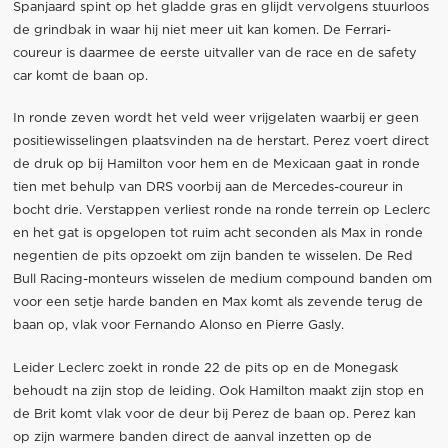
Spanjaard spint op het gladde gras en glijdt vervolgens stuurloos
de grindbak in waar hij niet meer uit kan komen. De Ferrari-
coureur is daarmee de eerste uitvaller van de race en de safety
car komt de baan op.
In ronde zeven wordt het veld weer vrijgelaten waarbij er geen
positiewisselingen plaatsvinden na de herstart. Perez voert direct
de druk op bij Hamilton voor hem en de Mexicaan gaat in ronde
tien met behulp van DRS voorbij aan de Mercedes-coureur in
bocht drie. Verstappen verliest ronde na ronde terrein op Leclerc
en het gat is opgelopen tot ruim acht seconden als Max in ronde
negentien de pits opzoekt om zijn banden te wisselen. De Red
Bull Racing-monteurs wisselen de medium compound banden om
voor een setje harde banden en Max komt als zevende terug de
baan op, vlak voor Fernando Alonso en Pierre Gasly.
Leider Leclerc zoekt in ronde 22 de pits op en de Monegask
behoudt na zijn stop de leiding. Ook Hamilton maakt zijn stop en
de Brit komt vlak voor de deur bij Perez de baan op. Perez kan
op zijn warmere banden direct de aanval inzetten op de