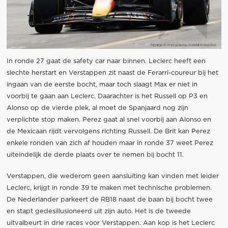
In ronde 27 gaat de safety car naar binnen. Leclerc heeft een
slechte herstart en Verstappen zit naast de Ferarri-coureur bij het
ingaan van de eerste bocht, maar toch slaagt Max er niet in
voorbij te gaan aan Leclerc. Daarachter is het Russell op P3 en
Alonso op de vierde plek, al moet de Spanjaard nog zijn
verplichte stop maken. Perez gaat al snel voorbij aan Alonso en
de Mexicaan rijdt vervolgens richting Russell. De Brit kan Perez
enkele ronden van zich af houden maar in ronde 37 weet Perez
uiteindelijk de derde plaats over te nemen bij bocht 11.
Verstappen, die wederom geen aansluiting kan vinden met leider
Leclerc, krijgt in ronde 39 te maken met technische problemen.
De Nederlander parkeert de RB18 naast de baan bij bocht twee
en stapt gedesillusioneerd uit zijn auto. Het is de tweede
uitvalbeurt in drie races voor Verstappen. Aan kop is het Leclerc