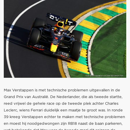
Max Verstappen is met technische problemen uitgevallen in de
Grand Prix van Australië. De Nederlander, die als tweede startte,
reed vrijwel de gehele race op de tweede plek achter Charles
Leclerc, wiens Ferrari duidelijk een maatje te groot was. In ronde
39 kreeg Verstappen echter te maken met technische problemen
en moest hij noodgedwongen zijn RB18 naast de baan parkeren,