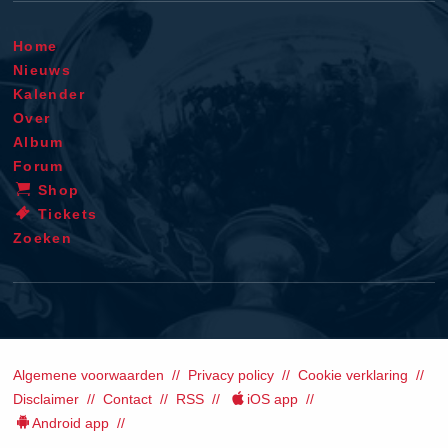
Home
Nieuws
Kalender
Over
Album
Forum
Shop
Tickets
Zoeken
Algemene voorwaarden
Privacy policy
Cookie verklaring
Disclaimer
Contact
RSS
iOS app
Android app