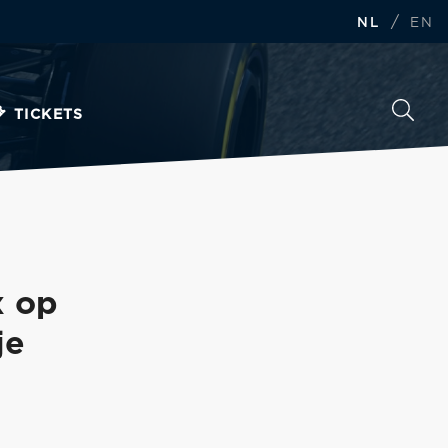
/
NL
EN
TICKETS
x op
je