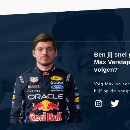
Ben jij sne
Max Verstap
volgen?
Volg Max op soc
blijf op de hoog