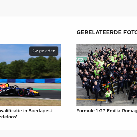
GERELATEERDE FOTO
2w geleden
Formule 1 GP Emilia-Romag
walificatie in Boedapest:
rdeloos'