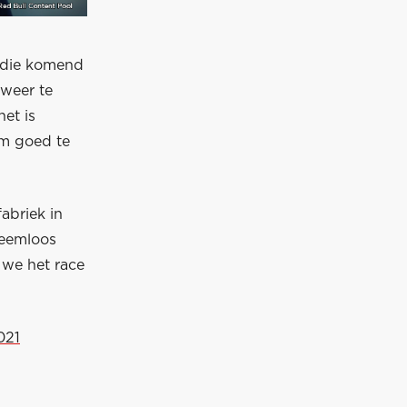
 die komend
 weer te
het is
om goed te
abriek in
leemloos
 we het race
021