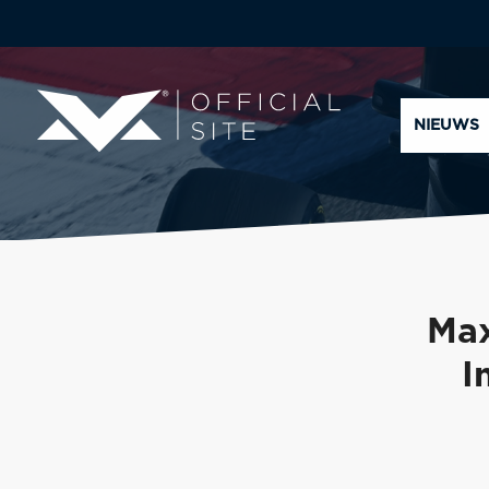
NIEUWS
Max
I