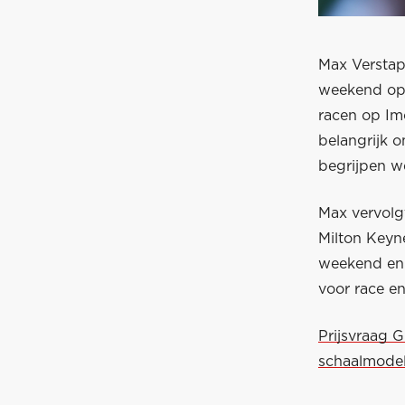
Max Verstap
weekend op 
racen op Imol
belangrijk o
begrijpen we
Max vervolgt
Milton Keyn
weekend en 
voor race e
Prijsvraag 
schaalmodel