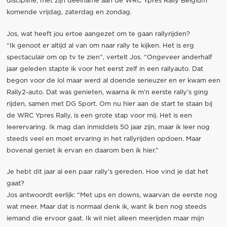
discipline, met zijn deelname aan de WRC Ypres Rally Belgium
komende vrijdag, zaterdag en zondag.
Jos, wat heeft jou ertoe aangezet om te gaan rallyrijden?
“Ik genoot er altijd al van om naar rally te kijken. Het is erg
spectaculair om op tv te zien”, vertelt Jos. “Ongeveer anderhalf
jaar geleden stapte ik voor het eerst zelf in een rallyauto. Dat
begon voor de lol maar werd al doende serieuzer en er kwam een
Rally2-auto. Dat was genieten, waarna ik m’n eerste rally’s ging
rijden, samen met DG Sport. Om nu hier aan de start te staan bij
de WRC Ypres Rally, is een grote stap voor mij. Het is een
leerervaring. Ik mag dan inmiddels 50 jaar zijn, maar ik leer nog
steeds veel en moet ervaring in het rallyrijden opdoen. Maar
bovenal geniet ik ervan en daarom ben ik hier.”
Je hebt dit jaar al een paar rally’s gereden. Hoe vind je dat het
gaat?
Jos antwoordt eerlijk: “Met ups en downs, waarvan de eerste nog
wat meer. Maar dat is normaal denk ik, want ik ben nog steeds
iemand die ervoor gaat. Ik wil niet alleen meerijden maar mijn