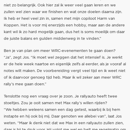
niet zo belangrijk. Ook hier zal ik weer veel gaan leren en we
zullen wel zien waar we finishen en wat onze doelen daarna zijn.
Ik heb er heel veel zin in, samen met mijn copiloot Harm van
Koppen. Het is voor mij enerzijds een hobby, maar aan de andere
kant wil ik zo hard mogelijk gaan, dus het is soms moeilijk om daar
de juiste balans en gulden middenweg in te vinden.”
Ben je van plan om meer WRC-evenementen te gaan doen?
“Ja”, zegt Jos. “Ik moet wel zeggen dat het intensief is. Je werkt
er de hele week naartoe en eigenlijk zelfs al eerder, als je vooraf al
notes wilt maken. De voorbereiding vergt veel tijd en ik weet niet
of ik daarvoor genoeg tijd heb. Maar ik wil zeker aan meer WRC
rally’s mee gaan doen.”
Tenslotte nog een vraag over je zoon. Je rallyauto heeft twee
stoeltjes. Zou je ooit samen met Max rally’s willen rijden?
“We hebben weleens samen een dag getest, waarbij ik bij hem
instapte en hij ook bij mij. Daar genoten we allebei van”, laat Jos
weten. “Maar ik denk niet dat we Max in een rallyauto zullen zien,
daar is hij te druk voor. Hij volgt me wel en belt me regelmatig om