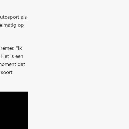
utosport als
gelmatig op
remer. “Ik
 Het is een
e moment dat
 soort