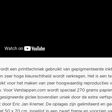
 wordt een printtechniek gebruikt van gepigmenteerde ink
n zeer hoge kleurechtheid wordt verkregen. Het is een te
ikt voor het maken van zeer hoogwaardig reproducties 
. Voor Verstappen.com wordt speciaal 270 grams papier
gesigneerde giclee bovendien uniek door de extra verfspe
 door Eric Jan Kremer. De oplages zijn gelimiteerd en 
at 50 x 70 cm, ingelijst in een zwart frame en voorzien v