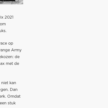
ix 2021
com
uks.
race op
 Orange Army
gekozen: de
Max met de
 niet kan
eggen. Dan
werk. Omdat
 een stuk