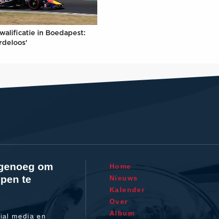
walificatie in Boedapest:
rdeloos'
l genoeg om
Home
pen te
Nieuws
Kalender
Over
Album
ial media en