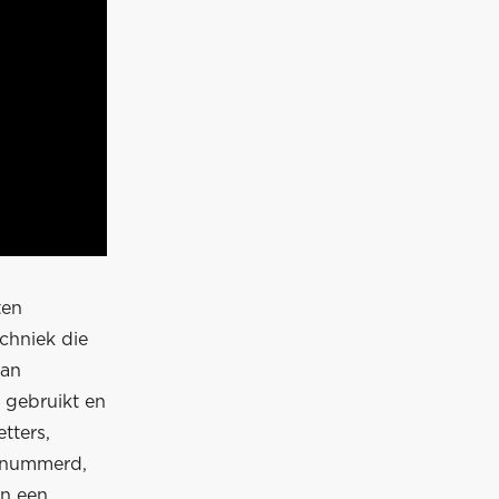
ten
chniek die
van
 gebruikt en
tters,
genummerd,
an een