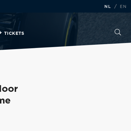
/
NL
EN
TICKETS
door
 me