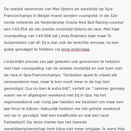
De snelste raceronde van Max tijdens de wedstrijd op Spa-
Francorchamps in België moest worden voorspeld. In de 32e
ronde noteerde de Nederlandse Oracle Red Bull Racing-coureur
een 1:49.354 als zijn snelste rondetijd tijdens de race. Met haar
voorspelling van 1:49.369 zat Linda Roijmans daar maar 15
duizendsten van af! Zij is dan ook de terechte winnaar, na een
gokje gewaagd te hebben via
onze prijsvraag
.
Linda blijkt precies zes jaar geleden ook gewonnen te hebben
met haar voorspelling van de snelste rondetijd en ook toen met
de race in Spa-Francorchamps. "Sindsdien speel ik vrijwel elk
raceweekend mee, maar ik ben nooit meer in de top tien
geeindigd. Dus nu ben ik extra blij!", vertelt ze. "Jammer genoeg
waren we er afgelopen weekend niet bij in Spa. Na het
regenweekend van vorig jaar hadden we besloten om maar een
jaar thuis te blijven. Natuurlijk hebben we het gehele weekend
wel op tv gevolgd. Wat een kwalificatie en wat een race!
Fantastisch! Op deze manier kan het tweede
wereldkampioenschap hem bijna niet meer ontgaan. Ik wens Max