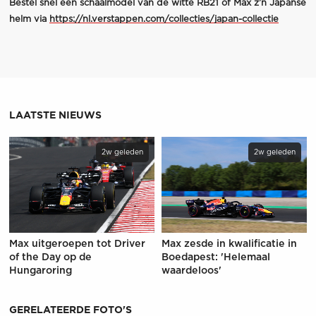
Bestel snel een schaalmodel van de witte RB21 of Max z’n Japanse
helm via
https://nl.verstappen.com/collecties/japan-collectie
LAATSTE NIEUWS
2w geleden
2w geleden
Max uitgeroepen tot Driver
Max zesde in kwalificatie in
of the Day op de
Boedapest: 'Helemaal
Hungaroring
waardeloos'
GERELATEERDE FOTO'S