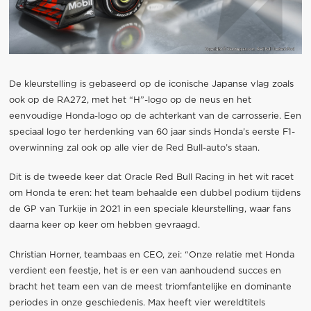
De kleurstelling is gebaseerd op de iconische Japanse vlag zoals
ook op de RA272, met het “H”-logo op de neus en het
eenvoudige Honda-logo op de achterkant van de carrosserie. Een
speciaal logo ter herdenking van 60 jaar sinds Honda’s eerste F1-
overwinning zal ook op alle vier de Red Bull-auto’s staan.
Dit is de tweede keer dat Oracle Red Bull Racing in het wit racet
om Honda te eren: het team behaalde een dubbel podium tijdens
de GP van Turkije in 2021 in een speciale kleurstelling, waar fans
daarna keer op keer om hebben gevraagd.
Christian Horner, teambaas en CEO, zei: “Onze relatie met Honda
verdient een feestje, het is er een van aanhoudend succes en
bracht het team een ​​van de meest triomfantelijke en dominante
periodes in onze geschiedenis. Max heeft vier wereldtitels