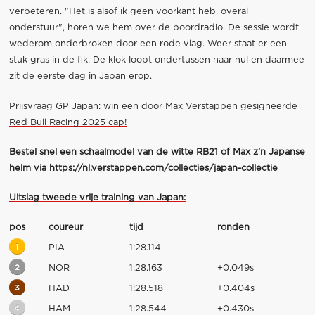
verbeteren. "Het is alsof ik geen voorkant heb, overal
onderstuur", horen we hem over de boordradio. De sessie wordt
wederom onderbroken door een rode vlag. Weer staat er een
stuk gras in de fik. De klok loopt ondertussen naar nul en daarmee
zit de eerste dag in Japan erop.
Prijsvraag GP Japan: win een door Max Verstappen gesigneerde
Red Bull Racing 2025 cap!
Bestel snel een schaalmodel van de witte RB21 of Max z’n Japanse
helm via
https://nl.verstappen.com/collecties/japan-collectie
Uitslag tweede vrije training van Japan:
pos
coureur
tijd
ronden
1
PIA
1:28.114
2
NOR
1:28.163
+0.049s
3
HAD
1:28.518
+0.404s
4
HAM
1:28.544
+0.430s