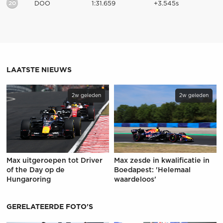
20
DOO
1:31.659
+3.545s
LAATSTE NIEUWS
2w geleden
2w geleden
Max uitgeroepen tot Driver
Max zesde in kwalificatie in
of the Day op de
Boedapest: 'Helemaal
Hungaroring
waardeloos'
GERELATEERDE FOTO'S