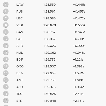
5
LAW
1:28.559
+0.445s
6
RUS
1:28.567
+0.453s
7
LEC
1:28.586
+0.472s
8
VER
1:28.670
+0.556s
9
GAS
1:28.757
+0.643s
10
SAI
1:28.832
+0.718s
11
ALB
1:29.023
+0.909s
12
HUL
1:29.062
+0.948s
13
BOR
1:29.335
+1.221s
14
OCO
1:29.507
+1.393s
15
BEA
1:29.654
+1.540s
16
ANT
1:29.733
+1.619s
17
ALO
1:29.978
+1.864s
18
TSU
1:30.625
+2.511s
19
STR
1:30.845
+2.731s