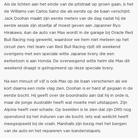
Als de lichten aan het einde van de pitstraat op groen gaan, is het
de Williams van Carlos Sainz die als eerste op de baan verschijnt.
Jack Doohan maakt zijn eerste meters van de dag nadat hij de
eerste sessie zijn stoeltje af moest geven aan Japanner Ryo
Hirakawa. Aan de auto van Max wordt in de garage bij Oracle Red
Bull Racing nog gewerkt, waardoor we hem niet meteen op het
circuit zien. Het team van Red Bull Racing rijdt dit weekend
overigens met een speciale witte Japanse livery die een
eerbetoon is aan Honda. De overwegend witte helm die Max dit
weekend draagt is geïnspireerd op deze speciale livery.
Na een minuut of vijf is ook Max op de baan verschenen als we
kort daarna een rode vlag zien. Doohan is er hard af gegaan in de
eerste bocht. Hij geeft over de boordradio aan dat hij in orde is,
maar de jonge Australiër heeft wat moeite met uitstappen. Zijn
Alpine heeft veel schade. Op beelden is te zien dat zijn DRS nog
openstond bij het insturen van de bocht. Iets wat wellicht heeft
meegespeeld bij de crash. Marshalls zijn bezig met het bergen
van de auto en het repareren van bandenstapels.