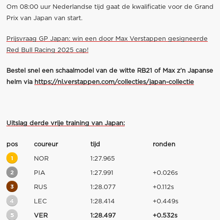
Om 08:00 uur Nederlandse tijd gaat de kwalificatie voor de Grand
Prix van Japan van start.
Prijsvraag GP Japan: win een door Max Verstappen gesigneerde
Red Bull Racing 2025 cap!
Bestel snel een schaalmodel van de witte RB21 of Max z’n Japanse
helm via
https://nl.verstappen.com/collecties/japan-collectie
Uitslag derde vrije training van Japan:
pos
coureur
tijd
ronden
1
NOR
1:27.965
2
PIA
1:27.991
+0.026s
3
RUS
1:28.077
+0.112s
4
LEC
1:28.414
+0.449s
5
VER
1:28.497
+0.532s