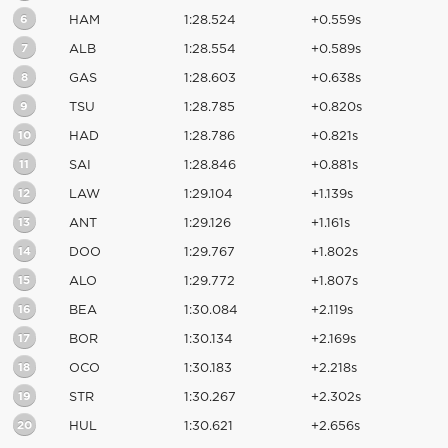
6
HAM
1:28.524
+0.559s
7
ALB
1:28.554
+0.589s
8
GAS
1:28.603
+0.638s
9
TSU
1:28.785
+0.820s
10
HAD
1:28.786
+0.821s
11
SAI
1:28.846
+0.881s
12
LAW
1:29.104
+1.139s
13
ANT
1:29.126
+1.161s
14
DOO
1:29.767
+1.802s
15
ALO
1:29.772
+1.807s
16
BEA
1:30.084
+2.119s
17
BOR
1:30.134
+2.169s
18
OCO
1:30.183
+2.218s
19
STR
1:30.267
+2.302s
20
HUL
1:30.621
+2.656s