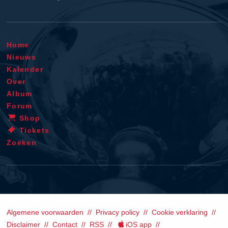
Home
Nieuws
Kalender
Over
Album
Forum
Shop
Tickets
Zoeken
Algemene voorwaarden
Privacy policy
Cookie verklaring
Disclaimer
Contact
RSS
iOS app