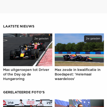
LAATSTE NIEUWS
2w geleden
2w geleden
Max uitgeroepen tot Driver
Max zesde in kwalificatie in
of the Day op de
Boedapest: 'Helemaal
Hungaroring
waardeloos'
GERELATEERDE FOTO'S