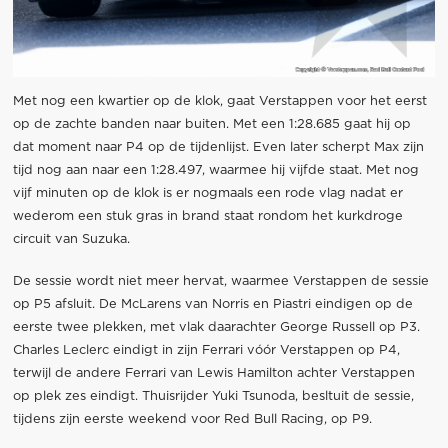
Met nog een kwartier op de klok, gaat Verstappen voor het eerst
op de zachte banden naar buiten. Met een 1:28.685 gaat hij op
dat moment naar P4 op de tijdenlijst. Even later scherpt Max zijn
tijd nog aan naar een 1:28.497, waarmee hij vijfde staat. Met nog
vijf minuten op de klok is er nogmaals een rode vlag nadat er
wederom een stuk gras in brand staat rondom het kurkdroge
circuit van Suzuka.
De sessie wordt niet meer hervat, waarmee Verstappen de sessie
op P5 afsluit. De McLarens van Norris en Piastri eindigen op de
eerste twee plekken, met vlak daarachter George Russell op P3.
Charles Leclerc eindigt in zijn Ferrari vóór Verstappen op P4,
terwijl de andere Ferrari van Lewis Hamilton achter Verstappen
op plek zes eindigt. Thuisrijder Yuki Tsunoda, besltuit de sessie,
tijdens zijn eerste weekend voor Red Bull Racing, op P9.