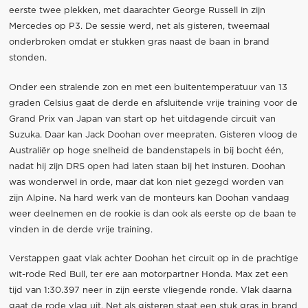
eerste twee plekken, met daarachter George Russell in zijn
Mercedes op P3. De sessie werd, net als gisteren, tweemaal
onderbroken omdat er stukken gras naast de baan in brand
stonden.
Onder een stralende zon en met een buitentemperatuur van 13
graden Celsius gaat de derde en afsluitende vrije training voor de
Grand Prix van Japan van start op het uitdagende circuit van
Suzuka. Daar kan Jack Doohan over meepraten. Gisteren vloog de
Australiër op hoge snelheid de bandenstapels in bij bocht één,
nadat hij zijn DRS open had laten staan bij het insturen. Doohan
was wonderwel in orde, maar dat kon niet gezegd worden van
zijn Alpine. Na hard werk van de monteurs kan Doohan vandaag
weer deelnemen en de rookie is dan ook als eerste op de baan te
vinden in de derde vrije training.
Verstappen gaat vlak achter Doohan het circuit op in de prachtige
wit-rode Red Bull, ter ere aan motorpartner Honda. Max zet een
tijd van 1:30.397 neer in zijn eerste vliegende ronde. Vlak daarna
gaat de rode vlag uit. Net als gisteren staat een stuk gras in brand