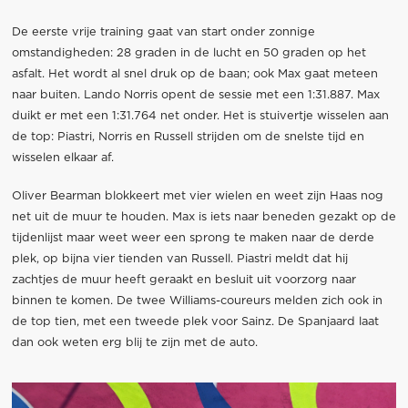
De eerste vrije training gaat van start onder zonnige
omstandigheden: 28 graden in de lucht en 50 graden op het
asfalt. Het wordt al snel druk op de baan; ook Max gaat meteen
naar buiten. Lando Norris opent de sessie met een 1:31.887. Max
duikt er met een 1:31.764 net onder. Het is stuivertje wisselen aan
de top: Piastri, Norris en Russell strijden om de snelste tijd en
wisselen elkaar af.
Oliver Bearman blokkeert met vier wielen en weet zijn Haas nog
net uit de muur te houden. Max is iets naar beneden gezakt op de
tijdenlijst maar weet weer een sprong te maken naar de derde
plek, op bijna vier tienden van Russell. Piastri meldt dat hij
zachtjes de muur heeft geraakt en besluit uit voorzorg naar
binnen te komen. De twee Williams-coureurs melden zich ook in
de top tien, met een tweede plek voor Sainz. De Spanjaard laat
dan ook weten erg blij te zijn met de auto.