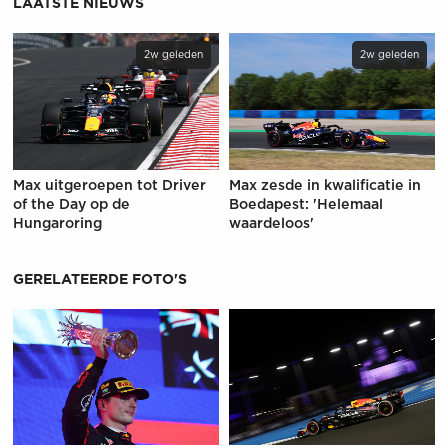
LAATSTE NIEUWS
2w geleden
2w geleden
Max uitgeroepen tot Driver
Max zesde in kwalificatie in
of the Day op de
Boedapest: 'Helemaal
Hungaroring
waardeloos'
GERELATEERDE FOTO'S