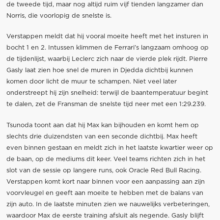
de tweede tijd, maar nog altijd ruim vijf tienden langzamer dan
Norris, die voorlopig de snelste is.
Verstappen meldt dat hij vooral moeite heeft met het insturen in
bocht 1 en 2. Intussen klimmen de Ferrari’s langzaam omhoog op
de tijdenlijst, waarbij Leclerc zich naar de vierde plek rijdt. Pierre
Gasly laat zien hoe snel de muren in Djedda dichtbij kunnen
komen door licht de muur te schampen. Niet veel later
onderstreept hij zijn snelheid: terwijl de baantemperatuur begint
te dalen, zet de Fransman de snelste tijd neer met een 1:29.239.
Tsunoda toont aan dat hij Max kan bijhouden en komt hem op
slechts drie duizendsten van een seconde dichtbij. Max heeft
even binnen gestaan en meldt zich in het laatste kwartier weer op
de baan, op de mediums dit keer. Veel teams richten zich in het
slot van de sessie op langere runs, ook Oracle Red Bull Racing.
Verstappen komt kort naar binnen voor een aanpassing aan zijn
voorvleugel en geeft aan moeite te hebben met de balans van
zijn auto. In de laatste minuten zien we nauwelijks verbeteringen,
waardoor Max de eerste training afsluit als negende. Gasly blijft