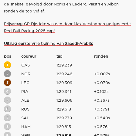
de snelste, gevolgd door Norris en Leclerc. Piastri en Albon
ronden de top vijf af.
Prijsvraag GP Djedda: win een door Max Verstappen gesigneerde
Red Bull Racing 2025 cap!
Uitslag eerste vrije training van Saoedi-Arabië:
pos
coureur
tijd
ronden
1
GAS
1:29.239
2
NOR
1:29.246
+0.007s
3
LEC
1:29.309
+0.070s
4
PIA
1:29.341
+0.102s
5
ALB
1:29.606
+0.367s
6
RUS
1:29.618
+0.379s
7
SAI
1:29.779
+0.540s
8
HAM
1:29.815
+0.576s
9
VER
1:29.818
+0.579s