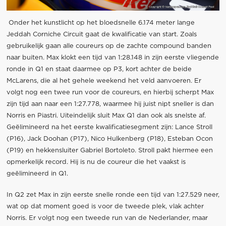
Onder het kunstlicht op het bloedsnelle 6.174 meter lange
Jeddah Corniche Circuit gaat de kwalificatie van start. Zoals
gebruikelijk gaan alle coureurs op de zachte compound banden
naar buiten. Max klokt een tijd van 1:28.148 in zijn eerste vliegende
ronde in Q1 en staat daarmee op P3, kort achter de beide
McLarens, die al het gehele weekend het veld aanvoeren. Er
volgt nog een twee run voor de coureurs, en hierbij scherpt Max
zijn tijd aan naar een 1:27.778, waarmee hij juist nipt sneller is dan
Norris en Piastri. Uiteindelijk sluit Max Q1 dan ook als snelste af.
Geëlimineerd na het eerste kwalificatiesegment zijn: Lance Stroll
(P16), Jack Doohan (P17), Nico Hulkenberg (P18), Esteban Ocon
(P19) en hekkensluiter Gabriel Bortoleto. Stroll pakt hiermee een
opmerkelijk record. Hij is nu de coureur die het vaakst is
geëlimineerd in Q1.
In Q2 zet Max in zijn eerste snelle ronde een tijd van 1:27.529 neer,
wat op dat moment goed is voor de tweede plek, vlak achter
Norris. Er volgt nog een tweede run van de Nederlander, maar