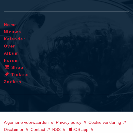
Home
Nieuws
Kalender
Over
Album
Forum
Shop
Tickets
Zoeken
Algemene voorwaarden
Privacy policy
Cookie verklaring
Disclaimer
Contact
RSS
iOS app