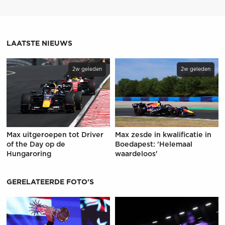
LAATSTE NIEUWS
2w geleden
2w geleden
Max uitgeroepen tot Driver
Max zesde in kwalificatie in
of the Day op de
Boedapest: 'Helemaal
Hungaroring
waardeloos'
GERELATEERDE FOTO'S