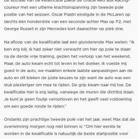
de slotfase van de kwalificatie pakte de Oracle Red Bull Racing-
coureur met een ultieme krachtsinspanning zijn tweede pole
positie van het seizoen. Oscar Piastri eindigde in de McLaren op
slechts één honderdste van een seconde achter Max op P2, met
George Russell in zijn Mercedes kort daarachter op plek drie.
Na afloop van de kwalificatie laat een glunderende Max weten: “Ik
ben erg blij. Ik had zeker niet verwacht om hier op pole te staan
na de derde vrije training, gezien het verloop van het weekend.
Maar, de auto kwam echt tot leven in het donker. Ik voelde mij
goed in de auto, we maakten enkele laatste aanpassingen aan de
auto en dit bleken de juiste keuzes te zijn want de auto was een
stuk plezieriger om mee te rijden. De grip kwam naar mij toe. De
kwalificatie hier is erg lastig, vanwege de muren die dichtbij staan.
Je kunt je geen foutje veroorloven en het geeft veel voldoening
om een goede ronde te rijden.”
Ondanks zijn prachtige tweede pole van het jaar, weet Max dat de
overwinning morgen nog niet binnen is: "Om hier eerste te
worden in de kwalificatie is natuurlijk de beste startpositie voor