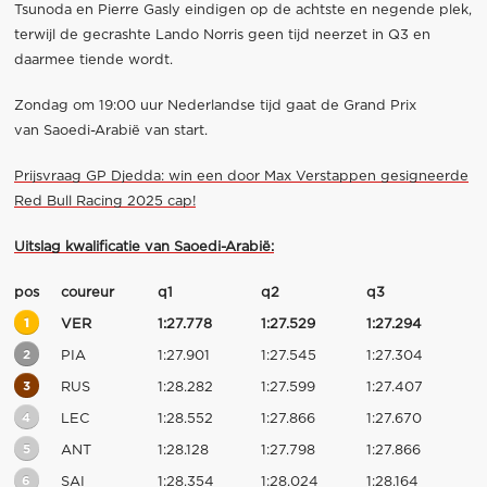
Tsunoda en Pierre Gasly eindigen op de achtste en negende plek,
terwijl de gecrashte Lando Norris geen tijd neerzet in Q3 en
daarmee tiende wordt.
Zondag om 19:00 uur Nederlandse tijd gaat de Grand Prix
van Saoedi-Arabië van start.
Prijsvraag GP Djedda: win een door Max Verstappen gesigneerde
Red Bull Racing 2025 cap!
Uitslag kwalificatie van Saoedi-Arabië:
pos
coureur
q1
q2
q3
1
VER
1:27.778
1:27.529
1:27.294
2
PIA
1:27.901
1:27.545
1:27.304
3
RUS
1:28.282
1:27.599
1:27.407
4
LEC
1:28.552
1:27.866
1:27.670
5
ANT
1:28.128
1:27.798
1:27.866
6
SAI
1:28.354
1:28.024
1:28.164