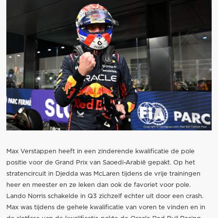
Max Verstappen heeft in een zinderende kwalificatie de pole
positie voor de Grand Prix van Saoedi-Arabië gepakt. Op het
stratencircuit in Djedda was McLaren tijdens de vrije trainingen
heer en meester en ze leken dan ook de favoriet voor pole.
Lando Norris schakelde in Q3 zichzelf echter uit door een crash.
Max was tijdens de gehele kwalificatie van voren te vinden en in