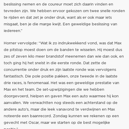
​​beslissing nemen en de coureur moet zich daarin vinden en
tevreden zijn. We hebben ervoor gekozen om twee snelle ronden
te rijden en dat zet je onder druk, want als er ook maar iets
misgaat, ben je die marge kwijt. Een geweldige beslissing van
iedereen.”
Horner vervolgde: “Wat ik zo indrukwekkend vond, was dat Max
de pitstop moest doen om de banden te wisselen. Hij moest dus
zes of zeven kilo meer brandstof meenemen dan wie dan ook, en
toch ging hij het snelst in die eerste ronde. Dat zette de
concurrentie onder druk en zijn laatste ronde was vervolgens
fantastisch. Die pole positie pakken, onze tweede in de laatste
drie races, is fenomenaal. Het was een geweldige prestatie van
Max en het team. De set-upwijzigingen die we hebben
doorgevoerd, hielpen en gaven Max een auto waarmee hij kon
aanvallen. We verwachtten nog steeds een achterstand op de
andere auto's, maar die leek vanavond te verdwijnen en Max
noteerde een baanrecord. Zondag kunnen we rekenen op een
gevecht met Oscar, maar we starten op de best mogelijke