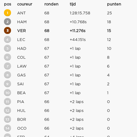
pos
coureur
ronden
tijd
punten
1
ANT
68
1:28:15.758
25
2
HAM
68
+10.768s
18
3
VER
68
+11.276s
15
4
LEC
68
+44.151s
12
5
HAD
67
+1 lap
10
6
COL
67
+1 lap
8
7
LAW
67
+1 lap
6
8
GAS
67
+1 lap
4
9
SAI
67
+1 lap
2
10
BEA
67
+1 lap
1
11
PIA
66
+2 laps
0
12
HUL
66
+2 laps
0
13
BOR
66
+2 laps
0
14
OCO
66
+2 laps
0