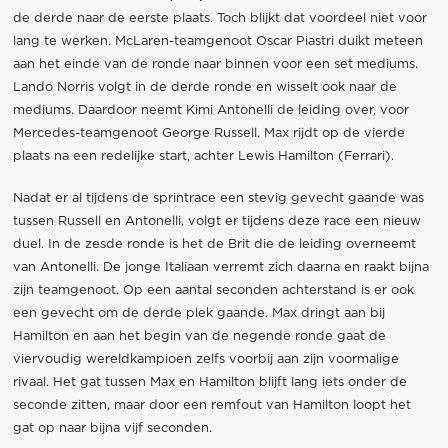
de derde naar de eerste plaats. Toch blijkt dat voordeel niet voor
lang te werken. McLaren-teamgenoot Oscar Piastri duikt meteen
aan het einde van de ronde naar binnen voor een set mediums.
Lando Norris volgt in de derde ronde en wisselt ook naar de
mediums. Daardoor neemt Kimi Antonelli de leiding over, voor
Mercedes-teamgenoot George Russell. Max rijdt op de vierde
plaats na een redelijke start, achter Lewis Hamilton (Ferrari).
Nadat er al tijdens de sprintrace een stevig gevecht gaande was
tussen Russell en Antonelli, volgt er tijdens deze race een nieuw
duel. In de zesde ronde is het de Brit die de leiding overneemt
van Antonelli. De jonge Italiaan verremt zich daarna en raakt bijna
zijn teamgenoot. Op een aantal seconden achterstand is er ook
een gevecht om de derde plek gaande. Max dringt aan bij
Hamilton en aan het begin van de negende ronde gaat de
viervoudig wereldkampioen zelfs voorbij aan zijn voormalige
rivaal. Het gat tussen Max en Hamilton blijft lang iets onder de
seconde zitten, maar door een remfout van Hamilton loopt het
gat op naar bijna vijf seconden.