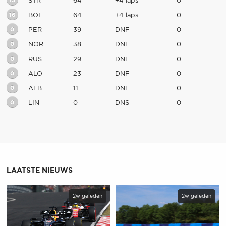
15
STR
64
+4 laps
0
16
BOT
64
+4 laps
0
0
PER
39
DNF
0
0
NOR
38
DNF
0
0
RUS
29
DNF
0
0
ALO
23
DNF
0
0
ALB
11
DNF
0
0
LIN
0
DNS
0
LAATSTE NIEUWS
2w geleden
2w geleden