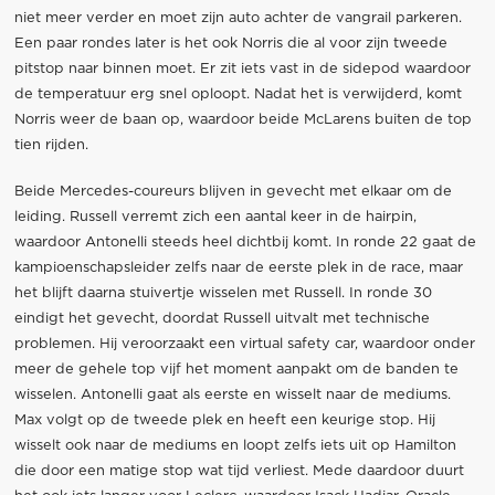
niet meer verder en moet zijn auto achter de vangrail parkeren.
Een paar rondes later is het ook Norris die al voor zijn tweede
pitstop naar binnen moet. Er zit iets vast in de sidepod waardoor
de temperatuur erg snel oploopt. Nadat het is verwijderd, komt
Norris weer de baan op, waardoor beide McLarens buiten de top
tien rijden.
Beide Mercedes-coureurs blijven in gevecht met elkaar om de
leiding. Russell verremt zich een aantal keer in de hairpin,
waardoor Antonelli steeds heel dichtbij komt. In ronde 22 gaat de
kampioenschapsleider zelfs naar de eerste plek in de race, maar
het blijft daarna stuivertje wisselen met Russell. In ronde 30
eindigt het gevecht, doordat Russell uitvalt met technische
problemen. Hij veroorzaakt een virtual safety car, waardoor onder
meer de gehele top vijf het moment aanpakt om de banden te
wisselen. Antonelli gaat als eerste en wisselt naar de mediums.
Max volgt op de tweede plek en heeft een keurige stop. Hij
wisselt ook naar de mediums en loopt zelfs iets uit op Hamilton
die door een matige stop wat tijd verliest. Mede daardoor duurt