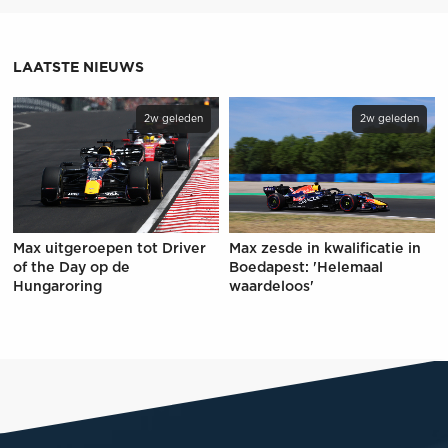
LAATSTE NIEUWS
2w geleden
2w geleden
Max uitgeroepen tot Driver
Max zesde in kwalificatie in
of the Day op de
Boedapest: 'Helemaal
Hungaroring
waardeloos'