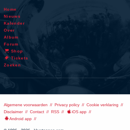
Home
Nieuws
Kalender
Over
Album
Forum
Shop
Tickets
Zoeken
Algemene voorwaarden
Privacy policy
Cookie verklaring
Disclaimer
Contact
RSS
iOS app
Android app