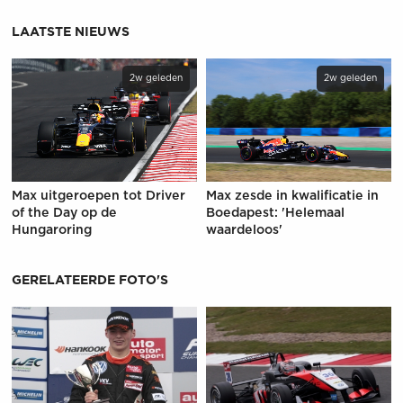
LAATSTE NIEUWS
2w geleden
2w geleden
Max uitgeroepen tot Driver
Max zesde in kwalificatie in
of the Day op de
Boedapest: 'Helemaal
Hungaroring
waardeloos'
GERELATEERDE FOTO'S