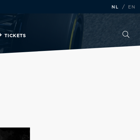
/
NL
EN
TICKETS