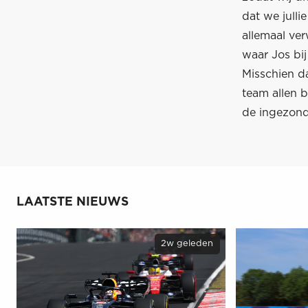
dat we jull
allemaal ve
waar Jos bij
Misschien d
team allen b
de ingezonde
LAATSTE NIEUWS
2w geleden