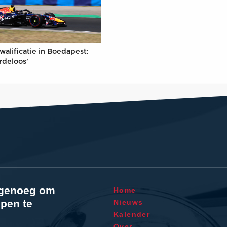
walificatie in Boedapest:
rdeloos'
l genoeg om
Home
pen te
Nieuws
Kalender
Over