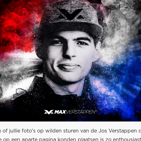
 of jullie foto's op wilden sturen van de Jos Verstappen
ie op een aparte pagina konden plaatsen is zo enthousias