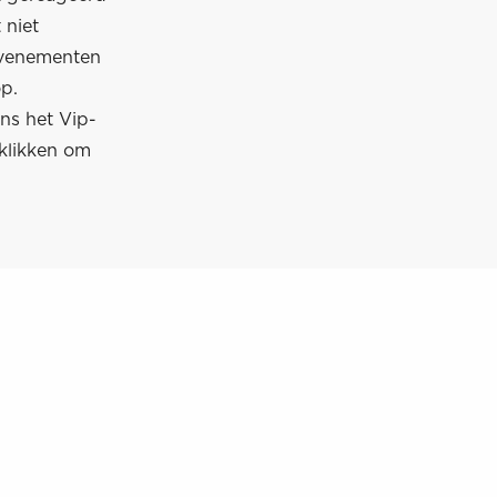
 niet
 evenementen
op.
ns het Vip-
klikken om