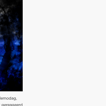
 demodag,
t gereageerd