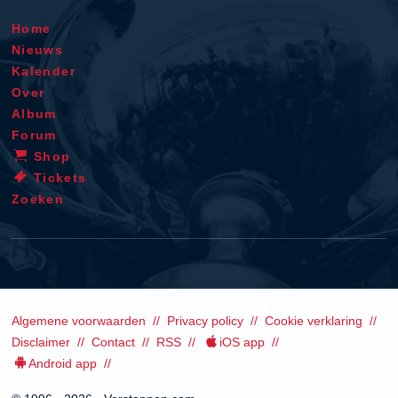
Home
Nieuws
Kalender
Over
Album
Forum
Shop
Tickets
Zoeken
Algemene voorwaarden
Privacy policy
Cookie verklaring
Disclaimer
Contact
RSS
iOS app
Android app