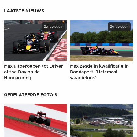
LAATSTE NIEUWS
2w geleden
2w geleden
Max uitgeroepen tot Driver
Max zesde in kwalificatie in
of the Day op de
Boedapest: 'Helemaal
Hungaroring
waardeloos'
GERELATEERDE FOTO'S