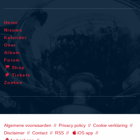
Home
Nieuws
Kalender
Over
Album
Forum
Shop
Tickets
Zoeken
Algemene voorwaarden
Privacy policy
Cookie verklaring
Disclaimer
Contact
RSS
iOS app