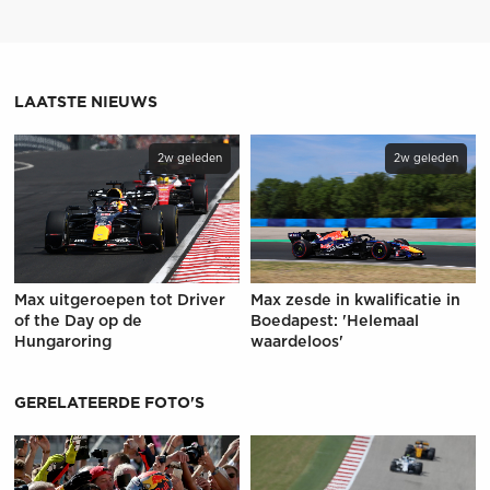
LAATSTE NIEUWS
2w geleden
2w geleden
Max uitgeroepen tot Driver
Max zesde in kwalificatie in
of the Day op de
Boedapest: 'Helemaal
Hungaroring
waardeloos'
GERELATEERDE FOTO'S