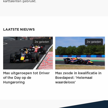
karttalenten gebruikt.
LAATSTE NIEUWS
2w geleden
2w geleden
Max uitgeroepen tot Driver
Max zesde in kwalificatie in
of the Day op de
Boedapest: 'Helemaal
Hungaroring
waardeloos'