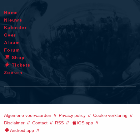
Home
Nieuws
Kalender
Over
Album
Forum
Shop
Tickets
Zoeken
Algemene voorwaarden
Privacy policy
Cookie verklaring
Disclaimer
Contact
RSS
iOS app
Android app