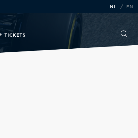
/
NL
EN
TICKETS
k