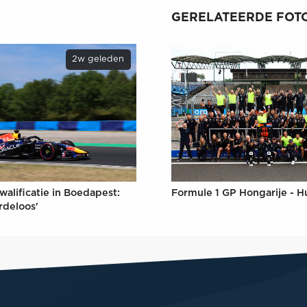
GERELATEERDE FOTO
2w geleden
Formule 1 GP Hongarije - H
walificatie in Boedapest:
rdeloos'