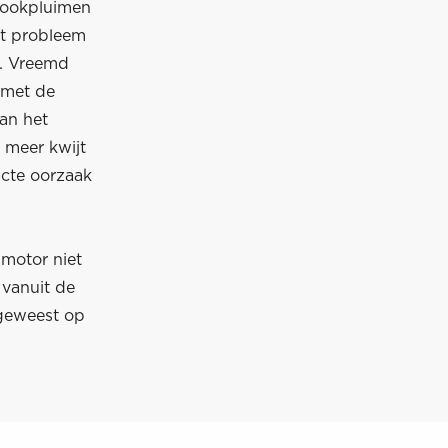
 rookpluimen
t probleem
gt. Vreemd
 met de
an het
 meer kwijt
cte oorzaak
motor niet
 vanuit de
 geweest op