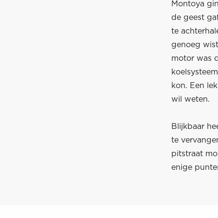
Montoya gin
de geest ga
te achterhal
genoeg wist
motor was di
koelsysteem
kon. Een le
wil weten.
Blijkbaar h
te vervange
pitstraat mo
enige punte