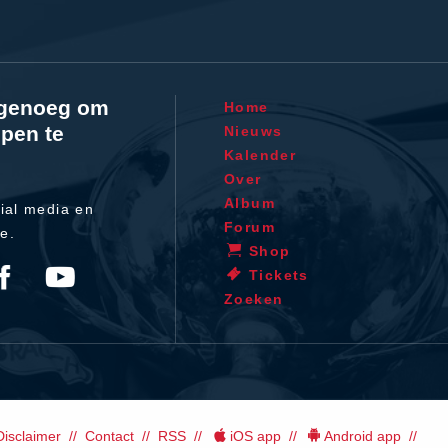
l genoeg om
Home
pen te
Nieuws
Kalender
Over
Album
ial media en
Forum
te.
Shop
Tickets
Zoeken
Disclaimer
Contact
RSS
iOS app
Android app