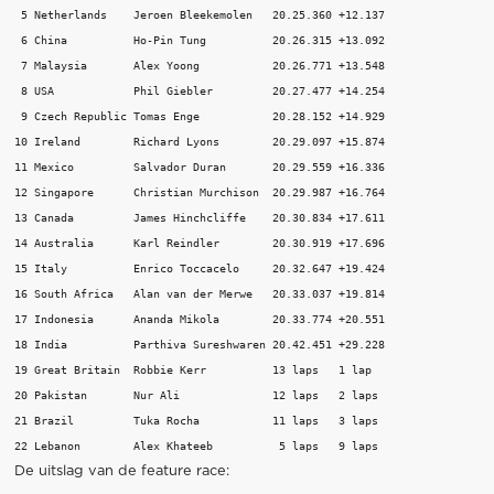
 5 Netherlands    Jeroen Bleekemolen   20.25.360 +12.137 

 6 China          Ho-Pin Tung          20.26.315 +13.092 

 7 Malaysia       Alex Yoong           20.26.771 +13.548 

 8 USA            Phil Giebler         20.27.477 +14.254 

 9 Czech Republic Tomas Enge           20.28.152 +14.929 

10 Ireland        Richard Lyons        20.29.097 +15.874 

11 Mexico         Salvador Duran       20.29.559 +16.336 

12 Singapore      Christian Murchison  20.29.987 +16.764 

13 Canada         James Hinchcliffe    20.30.834 +17.611 

14 Australia      Karl Reindler        20.30.919 +17.696 

15 Italy          Enrico Toccacelo     20.32.647 +19.424 

16 South Africa   Alan van der Merwe   20.33.037 +19.814 

17 Indonesia      Ananda Mikola        20.33.774 +20.551 

18 India          Parthiva Sureshwaren 20.42.451 +29.228 

19 Great Britain  Robbie Kerr          13 laps   1 lap 

20 Pakistan       Nur Ali              12 laps   2 laps 

21 Brazil         Tuka Rocha           11 laps   3 laps 

De uitslag van de feature race: