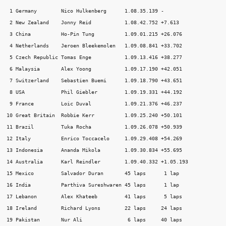
 1 Germany        Nico Hulkenberg      1.08.35.139 - 

 2 New Zealand    Jonny Reid           1.08.42.752 +7.613 

 3 China          Ho-Pin Tung          1.09.01.215 +26.076 

 4 Netherlands    Jeroen Bleekemolen   1.09.08.841 +33.702 

 5 Czech Republic Tomas Enge           1.09.13.416 +38.277 

 6 Malaysia       Alex Yoong           1.09.17.190 +42.051 

 7 Switzerland    Sebastien Buemi      1.09.18.790 +43.651 

 8 USA            Phil Giebler         1.09.19.331 +44.192 

 9 France         Loic Duval           1.09.21.376 +46.237 

10 Great Britain  Robbie Kerr          1.09.25.240 +50.101 

11 Brazil         Tuka Rocha           1.09.26.078 +50.939 

12 Italy          Enrico Toccacelo     1.09.29.408 +54.269 

13 Indonesia      Ananda Mikola        1.09.30.834 +55.695 

14 Australia      Karl Reindler        1.09.40.332 +1.05.193 

15 Mexico         Salvador Duran       45 laps      1 lap 

16 India          Parthiva Sureshwaren 45 laps      1 lap 

17 Lebanon        Alex Khateeb         41 laps      5 laps 

18 Ireland        Richard Lyons        22 laps     24 laps 

19 Pakistan       Nur Ali               6 laps     40 laps 
