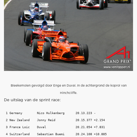
Bleekemolen gevolgd door Enge en Duval. In de achtergrond de koprol van
Hinchcliffe.
De uitslag van de sprint race:
 1 Germany        Nico Hulkenberg      20.13.223 - 

 2 New Zealand    Jonny Reid           20.15.377 +2.154 

 3 France Loic    Duval                20.21.054 +7.831 

 4 Switzerland    Sebastien Buemi      20.24.108 +10.885 
