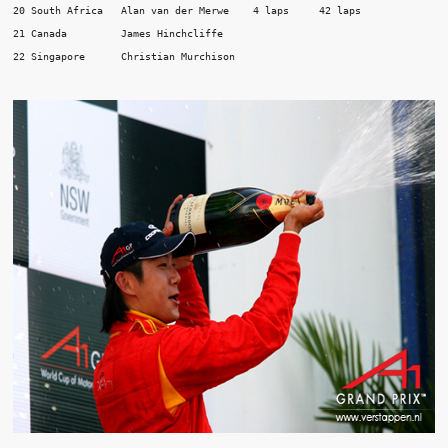
20 South Africa   Alan van der Merwe    4 laps     42 laps 

21 Canada         James Hinchcliffe 
