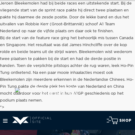
Jeroen Bleekemolen had bij beide races een uitstekende start. Bij de
vliegende start van de sprint race pakte hij direct twee plaatsen en
pakte hij daarmee de zesde positie. Door de lekke band en dus het
uitvallen van Robbie Kerr (Groot-Brittannië) schoof A1 Team
Nederland op naar de vijfde plaats om daar ook te finishen.
Bij de start van de feature race ging het behoorlijk mis tussen Canada
en Singapore. Het resultaat was dat James Hinchcliffe over de kop
rolde en beide teams uit de strijd waren. Bleekemolen wist wederom
twee plaatsen te pakken bij de start en had de derde positie in
handen. Toen de verplichte pitstops achter de rug waren, leek Ho-Pin
Tung ontketend. Na een paar mooie inhaalacties moest ook
Bleekemolen zijn meerdere erkennen in de Nederlandse Chinees. Ho-
Pin Tung pakte de derde plek ten koste van Nederland en China
SCROLL NAAR BENEDEN
voor het laatste nieuws
mocht daardoor voor het eerst in hun A1GP geschiedenis op het
podium plaats nemen.
">
SHOP