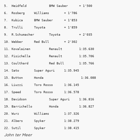
5.  Heidfeld    	BMW Sauber    	+ 1'500      

6.  Rosberg    	Williams    	+ 1'786     

7.  Kubica    	BMW Sauber    	+ 1'853      

8.  Trulli    	Toyota    	+ 1'859     

9.  R.Schumacher  	Toyota    	+ 2'035      

10. Webber    	Red Bull    	+ 2'302     

11. Kovalainen    	Renault    	1:35.630       

12. Fisichella    	Renault    	1:35.706       

13. Coulthard    	Red Bull    	1:35.766       

14. Sato    	Super Aguri    	1:35.945       

15. Button    	Honda    	         1:36.088       

16. Liuzzi    	Toro Rosso    	1:36.145       

17. Speed    	Toro Rosso    	1:36.578       

18. Davidson    	Super Aguri    	1:36.816       

19. Barrichello   	Honda     	1:36.827       

20. Wurz    	Williams    	1:37.326       

21. Albers    	Spyker    	1:38.279       

John ter Meer