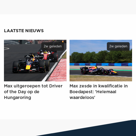
LAATSTE NIEUWS
2w geleden
2w geleden
Max uitgeroepen tot Driver
Max zesde in kwalificatie in
of the Day op de
Boedapest: 'Helemaal
Hungaroring
waardeloos'