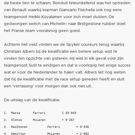
de beste tien te scharen. Ronduit teleurstellend was het optreden
van Renault waarbij kopman Giancarlo Fisichella ook nog eens
teamgenoot Heikki Kovalainen voor zich moet dulden. De
gedwongen switch van Michelin- naar Bridgestone rubber doet
het Franse team vooralsnog geen goed.
Achterin het veld vinden we de Spyker coureurs terug waarbij
Christijan Albers bij de kwalificatie een betere setup wist te
vinden ten opzichte van gisteren. Hij wist in elk geval vóór zijn
teamgenoot Sutil te eindigen en dat is voorlopig het enige succes
wat er voor de Nederlander te halen valt. Albers liet nog weten
dat hij de kwalificatie met de race setup gereden heeft en sluit
een 'verrassing' voor morgen dan ook niet uit.
De uitslag van de kwalificatie:
1.  Massa    	Ferrari    	1.35'043      

2.  Alonso    	McLaren    	+ 0'267       

3.  Raikkonen    	Ferrari    	+ 0'436      

4.  Hamilton    	McLaren    	+ 1'002      
