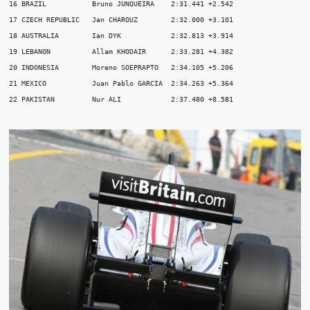
16 BRAZIL           Bruno JUNQUEIRA    2:31.441 +2.542

17 CZECH REPUBLIC   Jan CHAROUZ        2:32.000 +3.101

18 AUSTRALIA        Ian DYK            2:32.813 +3.914

19 LEBANON          Allam KHODAIR      2:33.281 +4.382

20 INDONESIA        Moreno SOEPRAPTO   2:34.105 +5.206

21 MEXICO           Juan Pablo GARCIA  2:34.263 +5.364
