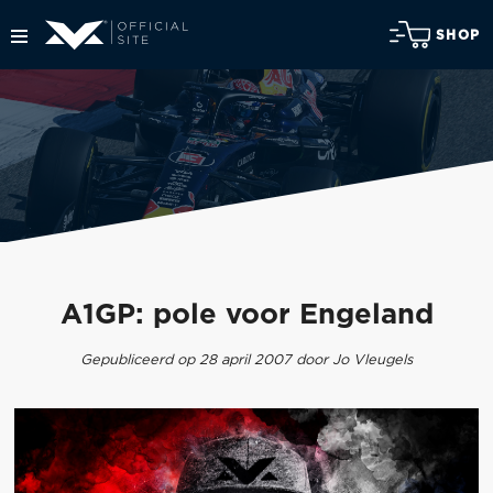
SHOP
A1GP: pole voor Engeland
Gepubliceerd op 28 april 2007 door Jo Vleugels