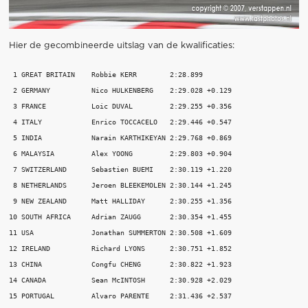
Hier de gecombineerde uitslag van de kwalificaties:
 1 GREAT BRITAIN    Robbie KERR        2:28.899

 2 GERMANY          Nico HULKENBERG    2:29.028 +0.129

 3 FRANCE           Loic DUVAL         2:29.255 +0.356

 4 ITALY            Enrico TOCCACELO   2:29.446 +0.547

 5 INDIA            Narain KARTHIKEYAN 2:29.768 +0.869

 6 MALAYSIA         Alex YOONG         2:29.803 +0.904

 7 SWITZERLAND      Sebastien BUEMI    2:30.119 +1.220

 8 NETHERLANDS      Jeroen BLEEKEMOLEN 2:30.144 +1.245

 9 NEW ZEALAND      Matt HALLIDAY      2:30.255 +1.356

10 SOUTH AFRICA     Adrian ZAUGG       2:30.354 +1.455

11 USA              Jonathan SUMMERTON 2:30.508 +1.609

12 IRELAND          Richard LYONS      2:30.751 +1.852

13 CHINA            Congfu CHENG       2:30.822 +1.923

14 CANADA           Sean McINTOSH      2:30.928 +2.029

15 PORTUGAL         Alvaro PARENTE     2:31.436 +2.537
