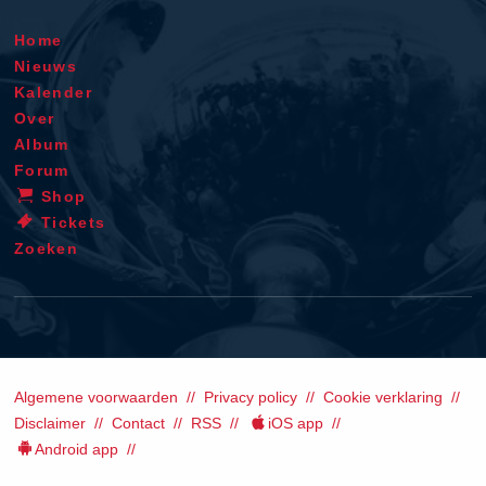
Home
Nieuws
Kalender
Over
Album
Forum
Shop
Tickets
Zoeken
Algemene voorwaarden
Privacy policy
Cookie verklaring
Disclaimer
Contact
RSS
iOS app
Android app