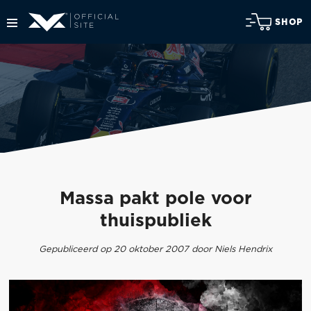
SHOP
Massa pakt pole voor
thuispubliek
Gepubliceerd op 20 oktober 2007 door Niels Hendrix