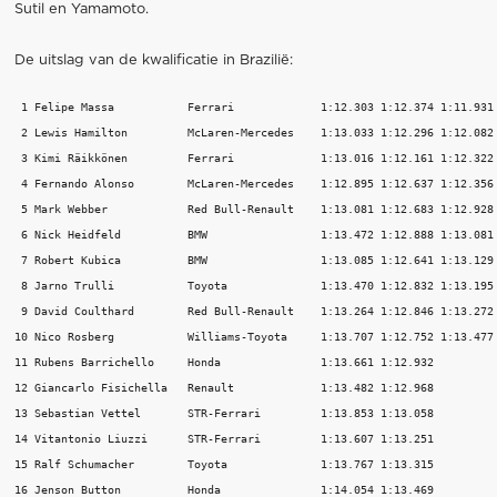
Sutil en Yamamoto.
De uitslag van de kwalificatie in Brazilië:
 1 Felipe Massa           Ferrari             1:12.303 1:12.374 1:11.931 
 2 Lewis Hamilton         McLaren-Mercedes    1:13.033 1:12.296 1:12.082 
 3 Kimi Räikkönen         Ferrari             1:13.016 1:12.161 1:12.322 
 4 Fernando Alonso        McLaren-Mercedes    1:12.895 1:12.637 1:12.356 
 5 Mark Webber            Red Bull-Renault    1:13.081 1:12.683 1:12.928 
 6 Nick Heidfeld          BMW                 1:13.472 1:12.888 1:13.081 
 7 Robert Kubica          BMW                 1:13.085 1:12.641 1:13.129 
 8 Jarno Trulli           Toyota              1:13.470 1:12.832 1:13.195 
 9 David Coulthard        Red Bull-Renault    1:13.264 1:12.846 1:13.272 
10 Nico Rosberg           Williams-Toyota     1:13.707 1:12.752 1:13.477 
11 Rubens Barrichello     Honda               1:13.661 1:12.932          
12 Giancarlo Fisichella   Renault             1:13.482 1:12.968          
13 Sebastian Vettel       STR-Ferrari         1:13.853 1:13.058          
14 Vitantonio Liuzzi      STR-Ferrari         1:13.607 1:13.251          
15 Ralf Schumacher        Toyota              1:13.767 1:13.315          
16 Jenson Button          Honda               1:14.054 1:13.469          