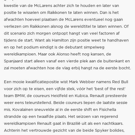
kwestie van de McLarens achter zich te houden en later van
positie te wisselen om Raikkonen te laten winnen. Dan is het
afwachten hoeveel plaatsen de McLarens eventueel nog gaan
verliezen om Raikkonen alsnog de wereldtitel te laten winnen. Of
dit scenario zich morgen ontpopt hangt van veel factoren af
tijdens de start. Want als Hamilton zijn positie weet te handhaven
en op het podium eindigt is de debutant simpelweg
wereldkampioen. Maar ook Alonso heeft nog kansen, de
Spanjaard start alleen vanaf een vierde plek aan de buitenkant en
zal moeten afwachten hoe de vlag erbij hangt na de eerste bocht.
Een mooie kwalificatiepositie wist Mark Webber namens Red Bull
voor zich op te eisen, een vijfde stek, vóór het 'best of the rest'
team BMW, de coureurs Heidfeld en Kubica. Renault presteerde
weer eens teleurstellend. Beide coureurs liepen de laatste sessie
mis. Kovalainen sneuvelde al in de eerste shift en Fisichella
strandde op een twaalfde plaats. Het seizoen van regerend
wereldkampioen Renault gaat in Brazilië uit als een nachtkaars.
Achterin het vertrouwde gezicht van de beide Spyker bolides,