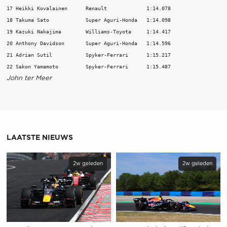
17 Heikki Kovalainen      Renault             1:14.078                   
18 Takuma Sato            Super Aguri-Honda   1:14.098                   
19 Kazuki Nakajima        Williams-Toyota     1:14.417                   
20 Anthony Davidson       Super Aguri-Honda   1:14.596                   
21 Adrian Sutil           Spyker-Ferrari      1:15.217                   
John ter Meer
LAATSTE NIEUWS
2w geleden
2w geleden