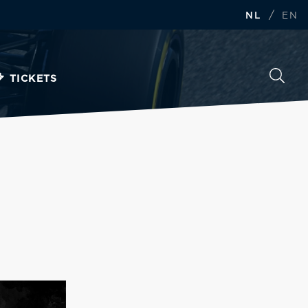
/
NL
EN
TICKETS