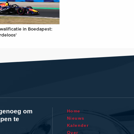
walificatie in Boedapest:
rdeloos'
l genoeg om
Home
pen te
Nieuws
Kalender
Over