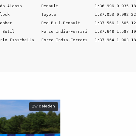
do Alonso        Renault               1:36.996 0.935 18

lock             Toyota                1:37.053 0.992 22

ebber            Red Bull-Renault      1:37.566 1.505 12

 Sutil           Force India-Ferrari   1:37.648 1.587 19

2w geleden