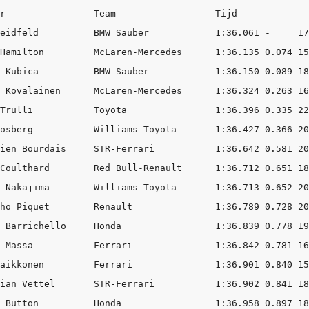
r                Team                  Tijd

eidfeld          BMW Sauber            1:36.061 -     17

Hamilton         McLaren-Mercedes      1:36.135 0.074 15

 Kubica          BMW Sauber            1:36.150 0.089 18

 Kovalainen      McLaren-Mercedes      1:36.324 0.263 16

Trulli           Toyota                1:36.396 0.335 22

osberg           Williams-Toyota       1:36.427 0.366 20

ien Bourdais     STR-Ferrari           1:36.642 0.581 20

Coulthard        Red Bull-Renault      1:36.712 0.651 18

 Nakajima        Williams-Toyota       1:36.713 0.652 20

ho Piquet        Renault               1:36.789 0.728 20

 Barrichello     Honda                 1:36.839 0.778 19

 Massa           Ferrari               1:36.842 0.781 16

äikkönen         Ferrari               1:36.901 0.840 15

ian Vettel       STR-Ferrari           1:36.902 0.841 18

 Button          Honda                 1:36.958 0.897 18
