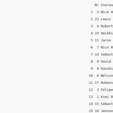
   Nr Coureu
 1  3 Nick H
 2 22 Lewis 
 3  4 Robert
 4 23 Heikki
 5 11 Jarno 
 6  7 Nico R
 7 14 Sebast
 8  9 David 
 9  8 Kazuki
10  6 Nelsin
11 17 Rubens
12  2 Felipe
13  1 Kimi R
14 15 Sebast
15 16 Jenson