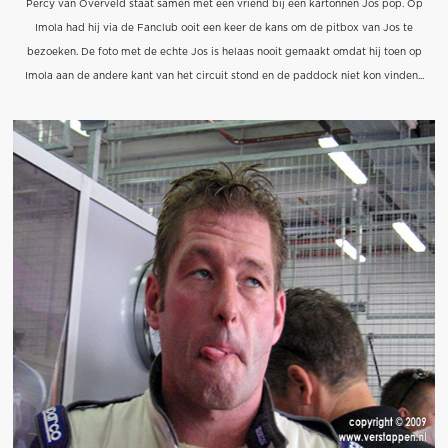
Percy van Overveld staat samen met een vriend bij een kartonnen Jos pop. Op
Imola had hij via de Fanclub ooit een keer de kans om de pitbox van Jos te
bezoeken. De foto met de echte Jos is helaas nooit gemaakt omdat hij toen op
Imola aan de andere kant van het circuit stond en de paddock niet kon vinden...