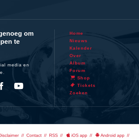
l genoeg om
Home
pen te
Nieuws
Kalender
Over
Album
ial media en
Forum
te.
Shop
Tickets
Zoeken
Disclaimer
Contact
RSS
iOS app
Android app