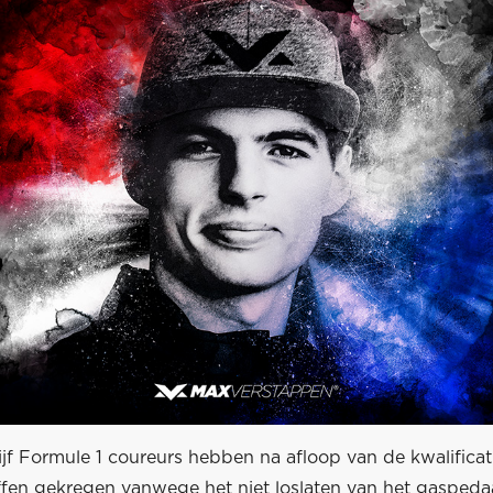
vijf Formule 1 coureurs hebben na afloop van de kwalificat
ffen gekregen vanwege het niet loslaten van het gaspedaa