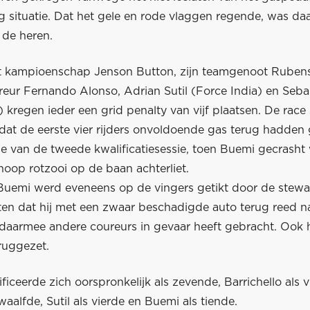
g situatie. Dat het gele en rode vlaggen regende, was da
 de heren.
et kampioenschap Jenson Button, zijn teamgenoot Rubens 
reur Fernando Alonso, Adrian Sutil (Force India) en Seb
 kregen ieder een grid penalty van vijf plaatsen. De race
dat de eerste vier rijders onvoldoende gas terug hadde
de van de tweede kwalificatiesessie, toen Buemi gecrasht
hoop rotzooi op de baan achterliet.
Buemi werd eveneens op de vingers getikt door de stew
en dat hij met een zwaar beschadigde auto terug reed n
 daarmee andere coureurs in gevaar heeft gebracht. Ook hi
ruggezet.
ficeerde zich oorspronkelijk als zevende, Barrichello als vi
waalfde, Sutil als vierde en Buemi als tiende.