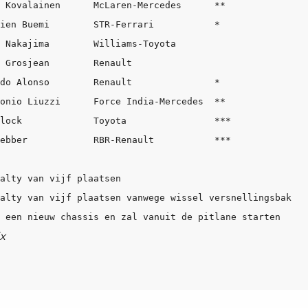
 Kovalainen      McLaren-Mercedes      **

ien Buemi        STR-Ferrari           *

 Nakajima        Williams-Toyota

 Grosjean        Renault 

do Alonso        Renault               *

onio Liuzzi      Force India-Mercedes  **

lock             Toyota                ***

ebber            RBR-Renault           ***

alty van vijf plaatsen

alty van vijf plaatsen vanwege wissel versnellingsbak

x