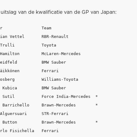
uitslag van de kwalificatie van de GP van Japan:
r                Team

ian Vettel       RBR-Renault           

Trulli           Toyota

Hamilton         McLaren-Mercedes

eidfeld          BMW Sauber

äikkönen         Ferrari

osberg           Williams-Toyota

 Kubica          BMW Sauber

 Sutil           Force India-Mercedes  *

 Barrichello     Brawn-Mercedes        *

Alguersuari      STR-Ferrari

 Button          Brawn-Mercedes        *

rlo Fisichella   Ferrari
