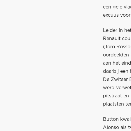
een gele vla
excuus voor
Leider in h
Renault cou
(Toro Rosso)
oordeelden 
aan het ein
daarbij een 
De Zwitser 
werd verwet
pitstraat en
plaatsten te
Button kwali
Alonso als t