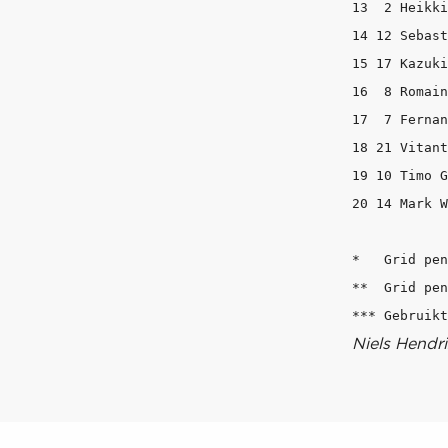
13  2 Heikki
14 12 Sebast
15 17 Kazuki
16  8 Romain
17  7 Fernan
18 21 Vitant
19 10 Timo G
20 14 Mark W
*   Grid pen
**  Grid pen
Niels Hendri