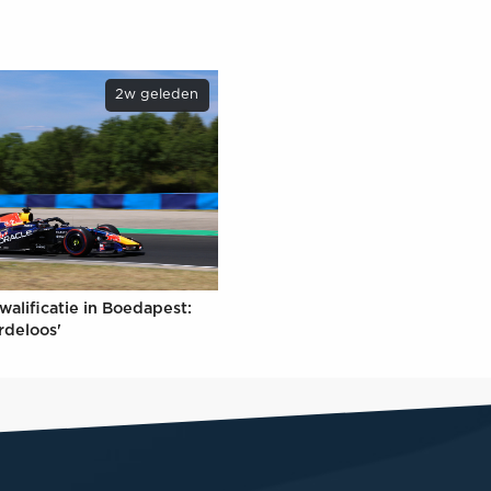
2w geleden
walificatie in Boedapest:
rdeloos'