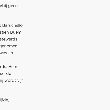
arbij geen
Barrichello,
astien Buemi
 stewards
n genomen
 was en
ards. Hem
aar de
j wordt vijf
jfde,