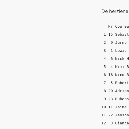
De herziene 
   Nr Coureu
 1 15 Sebast
 2  9 Jarno 
 3  1 Lewis 
 4  6 Nick H
 5  4 Kimi R
 6 16 Nico R
 7  5 Robert
 8 20 Adrian
 9 23 Rubens
10 11 Jaime 
11 22 Jenson
12  3 Gianca