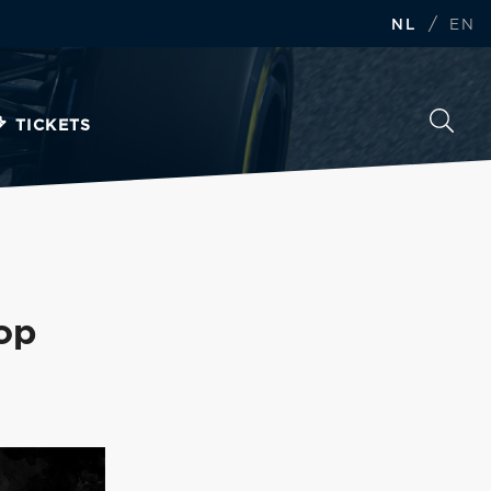
/
NL
EN
TICKETS
op