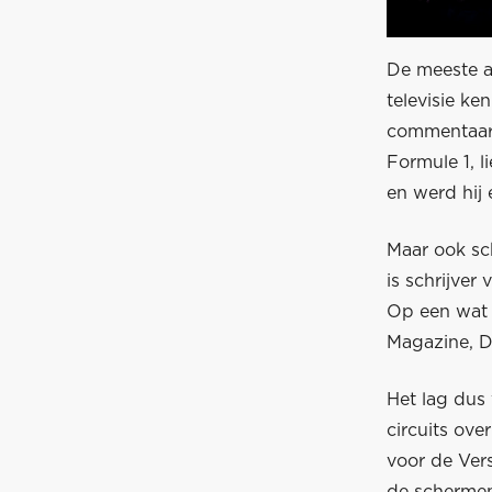
De meeste a
televisie ke
commentaar 
Formule 1, l
en werd hij
Maar ook sch
is schrijver
Op een wat 
Magazine, D
Het lag dus 
circuits ov
voor de Vers
de schermen