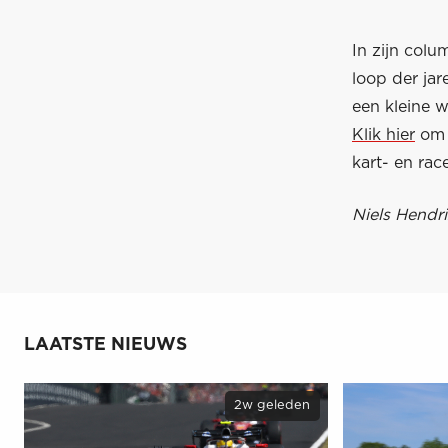
In zijn colu
loop der ja
een kleine w
Klik hier
om d
kart- en race
Niels Hendri
LAATSTE NIEUWS
2w geleden