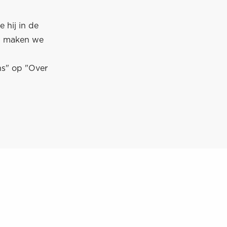
 hij in de
in maken we
ns" op "Over