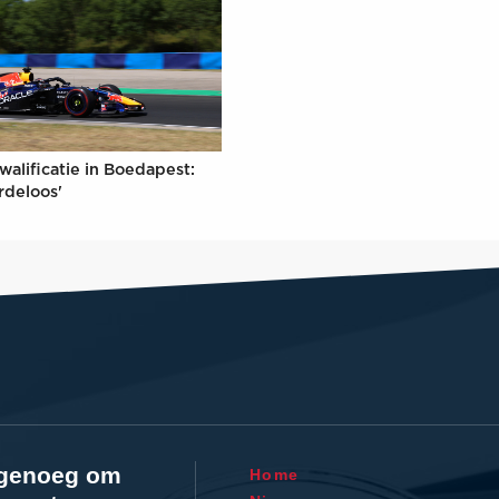
walificatie in Boedapest:
rdeloos'
l genoeg om
Home