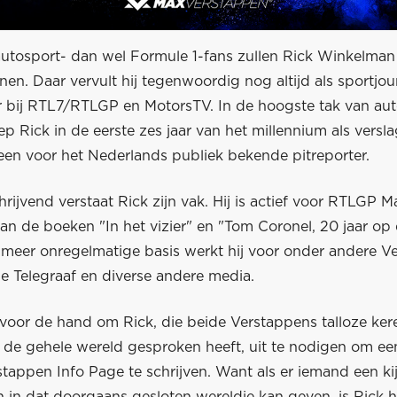
utosport- dan wel Formule 1-fans zullen Rick Winkelman
nnen. Daar vervult hij tegenwoordig nog altijd als sportjour
bij RTL7/RTLGP en MotorsTV. In de hoogste tak van aut
iep Rick in de eerste zes jaar van het millennium als vers
 een voor het Nederlands publiek bekende pitreporter.
rijvend verstaat Rick zijn vak. Hij is actief voor RTLGP 
 van de boeken "In het vizier" en "Tom Coronel, 20 jaar op 
meer onregelmatige basis werkt hij voor onder andere V
e Telegraaf en diverse andere media.
voor de hand om Rick, die beide Verstappens talloze keren
er de gehele wereld gesproken heeft, uit te nodigen om e
tappen Info Page te schrijven. Want als er iemand een kij
 in dat doorgaans gesloten wereldje kan geven, is Rick h