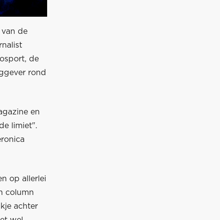
 van de
nalist
osport, de
laggever rond
Magazine en
de limiet".
eronica
 op allerlei
en column
kje achter
et wel.