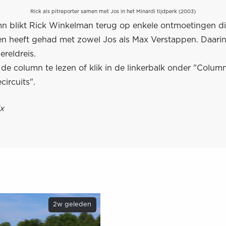
Rick als pitreporter samen met Jos in het Minardi tijdperk (2003)
mn blikt Rick Winkelman terug op enkele ontmoetingen die
ren heeft gehad met zowel Jos als Max Verstappen. Daar
ereldreis.
e column te lezen of klik in de linkerbalk onder "Colum
circuits".
x
2w geleden