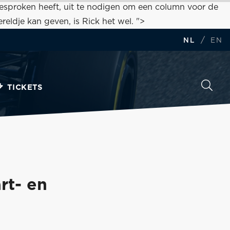
 gesproken heeft, uit te nodigen om een column voor de
eldje kan geven, is Rick het wel. ">
/
NL
EN
TICKETS
rt- en