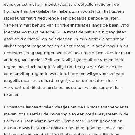
eens verrast met zijn meest recente proefballonnetje om de
Formule 1 aantrekkelijker te maken. Zijn voorstel om het tijdens
races kunstmatig gedurende een bepaalde periode te laten
'regenen' met behulp van sprinklerinstallaties langs de baan, vind
ik echter volstrekt belachelijk. Je moet de natuur zijn gang laten
gaan en die niet willen beïnvloeden. In mijn optiek is het simpel:
als het regent, regent het en als het droog is, is het droog. En als
Ecclestone zo graag regen wil, dan moet hij de racekalender maar
anders gaan indelen. Zelf kon ik altijd goed uit de voeten in de
regen, maar toch hoopte ik altijd op droog weer. Geen enkele
coureur zit op regen te wachten. Iedereen wil gewoon zo hard
mogelijk racen en zo hard mogelijk door de bochten, dus ik
verwacht dat dit idee bij de teams op bar weinig support kan
rekenen.
Ecclestone lanceert vaker ideetjes om de F1-races spannender te
maken, zoals eerder de invoering van een medaillesysteem in de
Formule 1. Toen waren net de Olympische Spelen geweest en
daardoor was hij waarschijnlijk op het idee gekomen, maar met