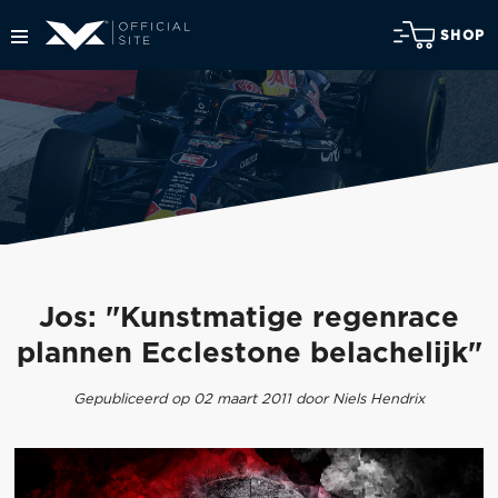
SHOP
Jos: "Kunstmatige regenrace
plannen Ecclestone belachelijk"
Gepubliceerd op 02 maart 2011 door Niels Hendrix