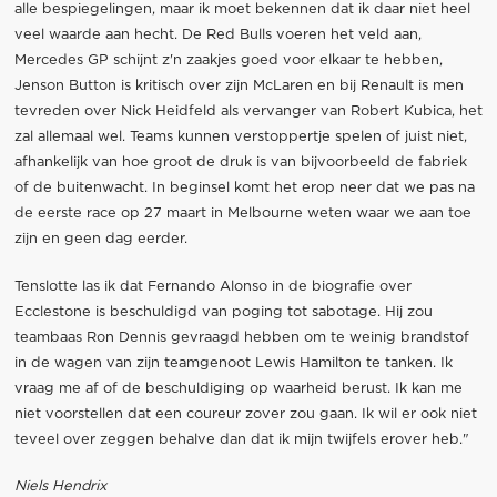
alle bespiegelingen, maar ik moet bekennen dat ik daar niet heel
veel waarde aan hecht. De Red Bulls voeren het veld aan,
Mercedes GP schijnt z'n zaakjes goed voor elkaar te hebben,
Jenson Button is kritisch over zijn McLaren en bij Renault is men
tevreden over Nick Heidfeld als vervanger van Robert Kubica, het
zal allemaal wel. Teams kunnen verstoppertje spelen of juist niet,
afhankelijk van hoe groot de druk is van bijvoorbeeld de fabriek
of de buitenwacht. In beginsel komt het erop neer dat we pas na
de eerste race op 27 maart in Melbourne weten waar we aan toe
zijn en geen dag eerder.
Tenslotte las ik dat Fernando Alonso in de biografie over
Ecclestone is beschuldigd van poging tot sabotage. Hij zou
teambaas Ron Dennis gevraagd hebben om te weinig brandstof
in de wagen van zijn teamgenoot Lewis Hamilton te tanken. Ik
vraag me af of de beschuldiging op waarheid berust. Ik kan me
niet voorstellen dat een coureur zover zou gaan. Ik wil er ook niet
teveel over zeggen behalve dan dat ik mijn twijfels erover heb."
Niels Hendrix