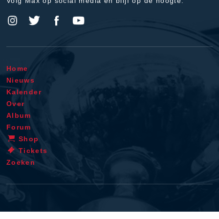
Volg Max op social media en blijf op de hoogte.
Home
Nieuws
Kalender
Over
Album
Forum
Shop
Tickets
Zoeken