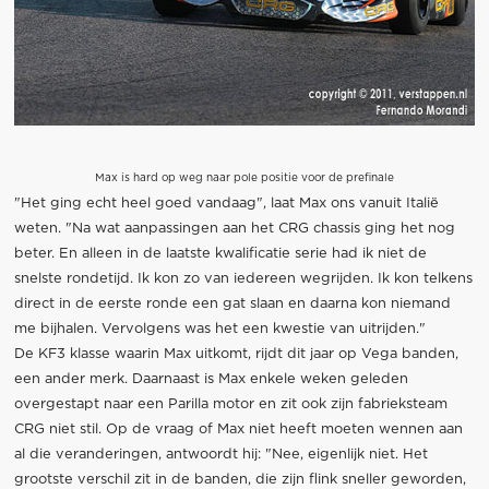
Max is hard op weg naar pole positie voor de prefinale
"Het ging echt heel goed vandaag", laat Max ons vanuit Italië
weten. "Na wat aanpassingen aan het CRG chassis ging het nog
beter. En alleen in de laatste kwalificatie serie had ik niet de
snelste rondetijd. Ik kon zo van iedereen wegrijden. Ik kon telkens
direct in de eerste ronde een gat slaan en daarna kon niemand
me bijhalen. Vervolgens was het een kwestie van uitrijden."
De KF3 klasse waarin Max uitkomt, rijdt dit jaar op Vega banden,
een ander merk. Daarnaast is Max enkele weken geleden
overgestapt naar een Parilla motor en zit ook zijn fabrieksteam
CRG niet stil. Op de vraag of Max niet heeft moeten wennen aan
al die veranderingen, antwoordt hij: "Nee, eigenlijk niet. Het
grootste verschil zit in de banden, die zijn flink sneller geworden,