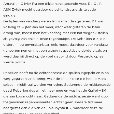
Amaral en Olivier Pla een dikke halve seconde voor. De Quifel-
ASM Zytek mocht daardoor de ochtendsessie als tweede
eindigen.
De tijden van vandaag waren langzamer dan gisteren. Dit was
volledig te wijten aan het weer, want waar gisteren de baan
droog was, moest men het vandaag met een nat wegdek stellen
als gevolg van enkele lichte regenbuitjes. De Rebellion #13, die
gisteren nog onverslaanbaar leek, moest daardoor voor vandaag
genoegen nemen met een alsnog respectabele derde plaats en
werd daarbij direct op de voet gevolgd door Pescarolo op een
vierde positie.
Rebellion heeft na de ochtendsessie de spullen ingepakt en is op
weg gegaan naar Sebring, waar de 12 uursrace die het Le Mans
seizoen inluidt, zal worden verreden. Gedurende de middagsessie
deed Rebellion dus al niet meer mee en was het de Quifel-ASM
die aan kop mocht gaan. Gedurende de middagsessie werd door
toegenomen regenmomenten echter geen snellere tijd meer
neergezet dan die van de Lola-Toyota #12, waardoor deze de