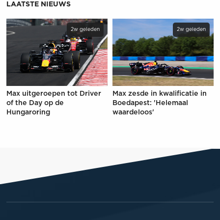
LAATSTE NIEUWS
2w geleden
2w geleden
Max uitgeroepen tot Driver
Max zesde in kwalificatie in
of the Day op de
Boedapest: 'Helemaal
Hungaroring
waardeloos'