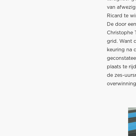
van afwezig
Ricard te w
De door een
Christophe 
grid. Want 
keuring na d
geconstatee
plaats te ri
de zes-uursr
overwinning