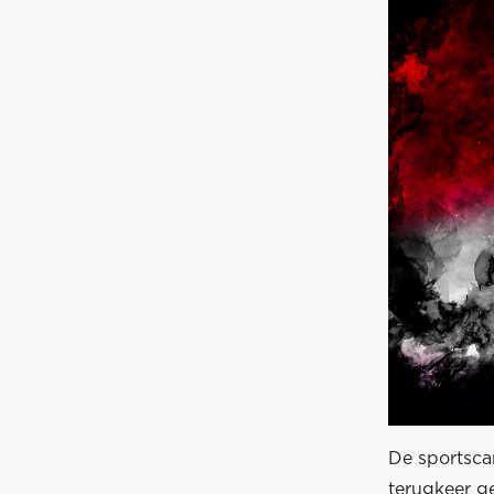
De sportscar
terugkeer ge