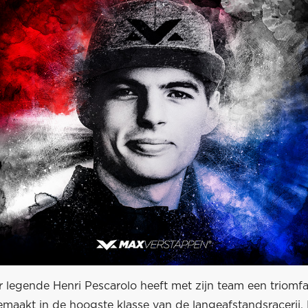
 legende Henri Pescarolo heeft met zijn team een triomfa
maakt in de hoogste klasse van de langeafstandsracerij. 