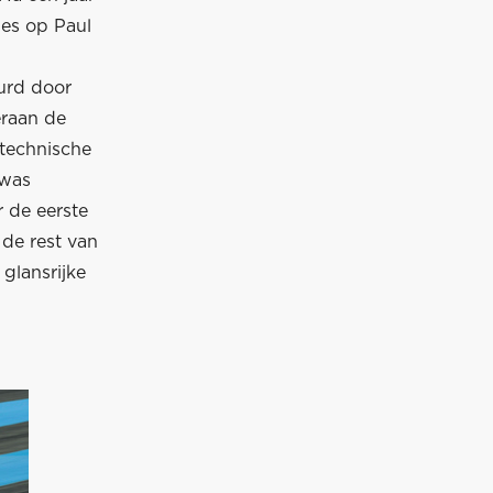
ies op Paul
urd door
eraan de
 technische
 was
 de eerste
 de rest van
glansrijke