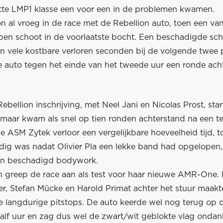
te LMP1 klasse een voor een in de problemen kwamen.
n al vroeg in de race met de Rebellion auto, toen een va
open schoot in de voorlaatste bocht. Een beschadigde sch
in vele kostbare verloren seconden bij de volgende twee 
 auto tegen het einde van het tweede uur een ronde ach
bellion inschrijving, met Neel Jani en Nicolas Prost, star
e maar kwam als snel op tien ronden achterstand na een t
 ASM Zytek verloor een vergelijkbare hoeveelheid tijd, t
odig was nadat Olivier Pla een lekke band had opgelopen,
 in beschadigd bodywork.
n greep de race aan als test voor haar nieuwe AMR-One.
er, Stefan Mücke en Harold Primat achter het stuur maakt
de langdurige pitstops. De auto keerde wel nog terug op 
half uur en zag dus wel de zwart/wit geblokte vlag ondan