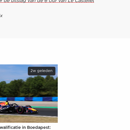
or de uitslag van de 6 Uur van Le Castellet
x
2w geleden
walificatie in Boedapest: