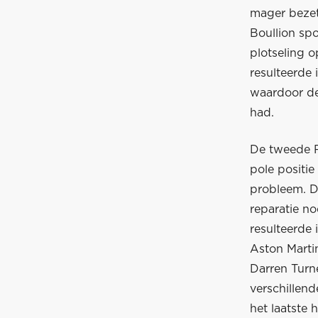
mager bezet
Boullion spo
plotseling 
resulteerde 
waardoor de
had.
De tweede Re
pole positi
probleem. De
reparatie n
resulteerde
Aston Marti
Darren Turn
verschillen
het laatste 