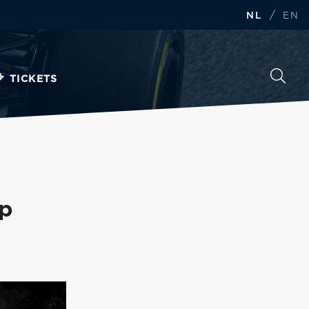
/
NL
EN
TICKETS
op