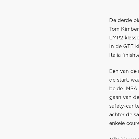
De derde pl
Tom Kimber-
LMP2 klasse
In de GTE k
Italia finis
Een van de 
de start, w
beide IMSA 
gaan van de
safety-car t
achter de sa
enkele cour