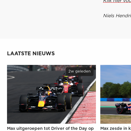
Klik hier vo
Niels Hendri
LAATSTE NIEUWS
2w geleden
Max uitgeroepen tot Driver of the Day op
Max zesde in k