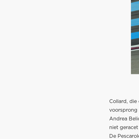
Collard, di
voorsprong 
Andrea Belic
niet geracet
De Pescarol