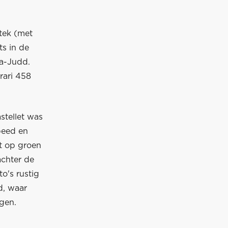
tek (met
s in de
a-Judd.
rari 458
stellet was
peed en
t op groen
achter de
o's rustig
d, waar
gen.