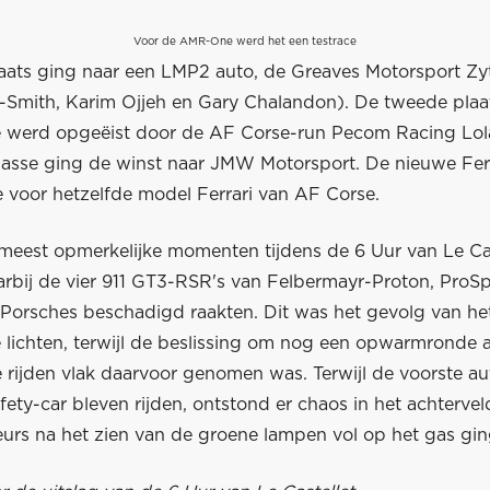
Voor de AMR-One werd het een testrace
aats ging naar een LMP2 auto, de Greaves Motorsport Zy
Smith, Karim Ojjeh en Gary Chalandon). De tweede plaat
 werd opgeëist door de AF Corse-run Pecom Racing Lol
lasse ging de winst naar JMW Motorsport. De nieuwe Fer
hte voor hetzelfde model Ferrari van AF Corse.
meest opmerkelijke momenten tijdens de 6 Uur van Le Ca
aarbij de vier 911 GT3-RSR's van Felbermayr-Proton, ProS
Porsches beschadigd raakten. Dit was het gevolg van he
 lichten, terwijl de beslissing om nog een opwarmronde 
e rijden vlak daarvoor genomen was. Terwijl de voorste aut
fety-car bleven rijden, ontstond er chaos in het achtervel
eurs na het zien van de groene lampen vol op het gas gin