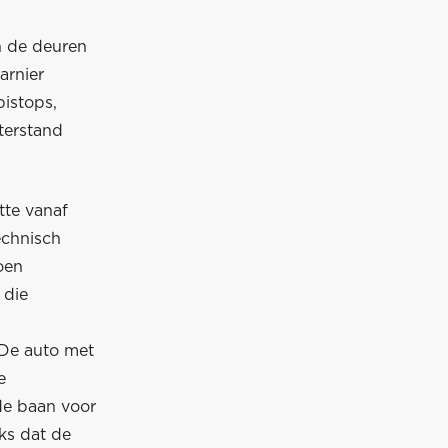
n de deuren
arnier
pistops,
terstand
tte vanaf
echnisch
oen
 die
 De auto met
e
de baan voor
ks dat de