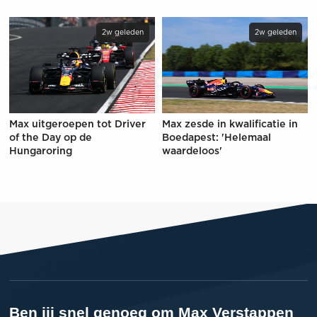
2w geleden
2w geleden
Max uitgeroepen tot Driver
Max zesde in kwalificatie in
of the Day op de
Boedapest: 'Helemaal
Hungaroring
waardeloos'
Ben jij snel genoeg om Max Verstappen