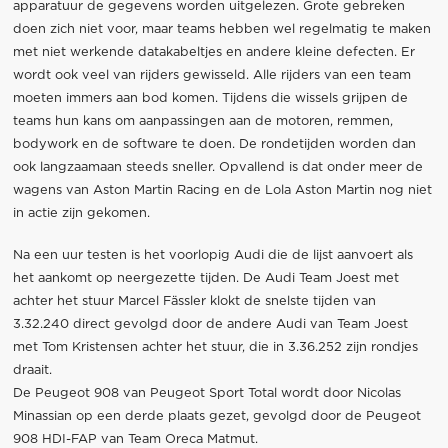
apparatuur de gegevens worden uitgelezen. Grote gebreken
doen zich niet voor, maar teams hebben wel regelmatig te maken
met niet werkende datakabeltjes en andere kleine defecten. Er
wordt ook veel van rijders gewisseld. Alle rijders van een team
moeten immers aan bod komen. Tijdens die wissels grijpen de
teams hun kans om aanpassingen aan de motoren, remmen,
bodywork en de software te doen. De rondetijden worden dan
ook langzaamaan steeds sneller. Opvallend is dat onder meer de
wagens van Aston Martin Racing en de Lola Aston Martin nog niet
in actie zijn gekomen.
Na een uur testen is het voorlopig Audi die de lijst aanvoert als
het aankomt op neergezette tijden. De Audi Team Joest met
achter het stuur Marcel Fässler klokt de snelste tijden van
3.32.240 direct gevolgd door de andere Audi van Team Joest
met Tom Kristensen achter het stuur, die in 3.36.252 zijn rondjes
draait.
De Peugeot 908 van Peugeot Sport Total wordt door Nicolas
Minassian op een derde plaats gezet, gevolgd door de Peugeot
908 HDI-FAP van Team Oreca Matmut.